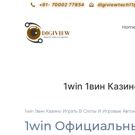
+91- 70002 77854
digiviewtech1
Hom
1win 1вин Кази
1win 1вин Казино Играть В Слоты И Игровые Авто
1win Официальн