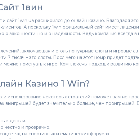
айт 1вин
 сайт 1win ua расширился до онлайн казино. Благодаря это
клиентов. А поскольку 1win официальный сайт имеет лицензи
о о законности, но и о надёжности. Ведь компания всегда в
звлечений, включающая и столь попуярные слоты и игровые а
чти 7 тысяч – это слоты. Посл чего на этот номр придет под
и можно пристуать к игре. Комплексны подход к развитию к
лайн Казино 1 Win?
х и использование некоторых стратегий поможет вам не прос
ак выигрышей будет значительно больше, чем проигрышей. Ещ
ные деньги.
о честно и прозрачно.
соцсетях, на спортивных и ематических форумах.