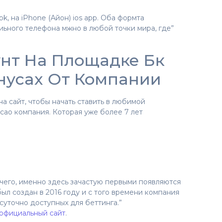
k, на iPhone (Айон) ios app. Оба формта
иьного телефона мжно в любой точки мира, где”
унт На Площадке Бк
онусах От Компании
а сайт, чтобы начать ставить в любимой
cao компания. Которая уже более 7 лет
 чего, именно здесь зачастую первыми появляются
был создан в 2016 году и с того времени компания
суточно доступных для беттинга.”
 официальный сайт
.