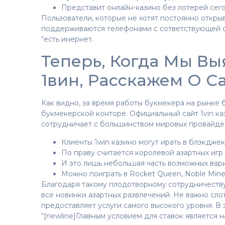
Представит онлайн-казино без лотерей сег
Пользователи, которые не хотят постоянно открыва
поддерживаются телефонами с сответствующей опе
“есть инернет.
Теперь, Когда Мы Вы
1вин, Расскажем О С
Как видно, за время работы букмекера на рынке 
букмекерской конторе. Официальный сайт 1vin к
сотрудничает с большинством мировых провайдер
Клиенты 1win казино могут ирать в блэкджек,
По праву считается королевой азартных игр
И это лишь небольшая часть возможных вари
Можно поиграть в Rocket Queen, Noble Mines,
Благодаря такому плодотворному сотрудничеству,
все новинки азартных развлечений. Не важно слот
предоставляет услуги самого высокого уровня. В
“[newline]Главным условием для ставок является