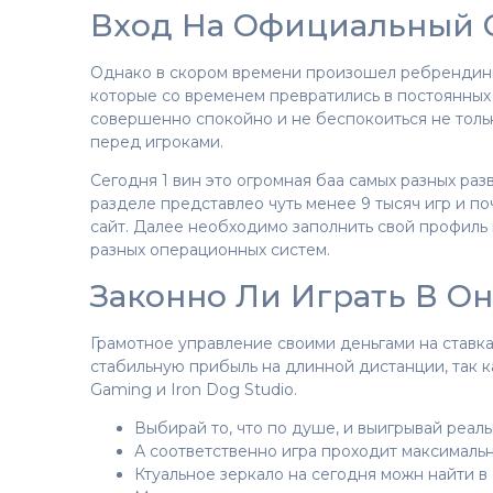
Вход На Официальный С
Однако в скором времени произошел ребрендинг и
которые со временем превратились в постоянных 
совершенно спокойно и не беспокоиться не тольк
перед игроками.
Сегодня 1 вин это огромная баа самых разных ра
разделе представлео чуть менее 9 тысяч игр и по
сайт. Далее необходимо заполнить свой профиль 
разных операционных систем.
Законно Ли Играть В Он
Грамотное управление своими деньгами на ставка
стабильную прибыль на длинной дистанции, так к
Gaming и Iron Dog Studio.
Выбирай то, что по душе, и выигрывай реаль
А соответственно игра проходит максимальн
Ктуальное зеркало на сегодня можн найти в 