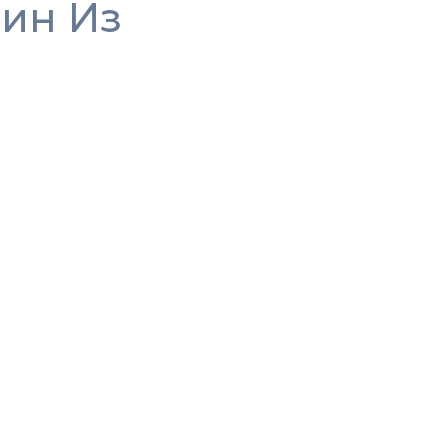
вин Из