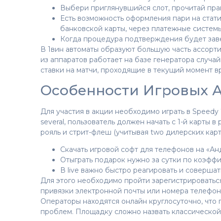
Выбери приглянувшийся слот, прочитай прав
Есть возможность оформления пари на стати
банковской карты, через платежные системы
Когда процедура подтверждения будет заве
В 1вин автоматы образуют большую часть ассорт
из аппаратов работает на базе генератора случа
ставки на матчи, проходящие в текущий момент в
Особенности Игровых 
Для участия в акции необходимо играть в Speedy 
several, пользователь должен начать с 1-й карты
рояль и стрит-флеш (учитывая two дилерских карт
Скачать игровой софт для телефонов на «А
Отыграть подарок нужно за сутки по коэффи
В live важно быстро реагировать и совершат
Для этого необходимо пройти зарегистрироваться
привязки электронной почты или номера телефона
Операторы находятся онлайн круглосуточно, что
проблем. Площадку сложно назвать классической