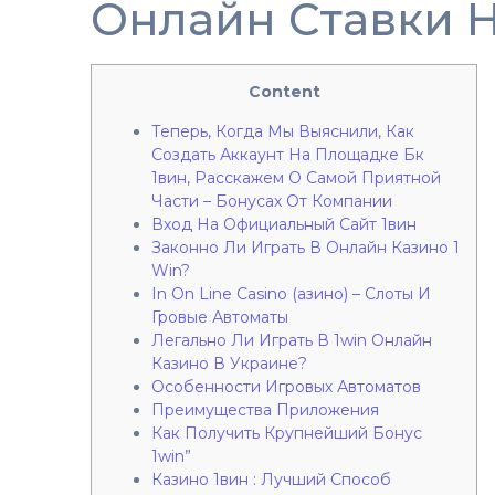
Онлайн Ставки На
Content
Теперь, Когда Мы Выяснили, Как
Создать Аккаунт На Площадке Бк
1вин, Расскажем О Самой Приятной
Части – Бонусах От Компании
Вход На Официальный Сайт 1вин
Законно Ли Играть В Онлайн Казино 1
Win?
In On Line Casino (азино) – Слоты И
Гровые Автоматы
Легально Ли Играть В 1win Онлайн
Казино В Украине?
Особенности Игровых Автоматов
Преимущества Приложения
Как Получить Крупнейший Бонус
1win”
Казино 1вин : Лучший Способ