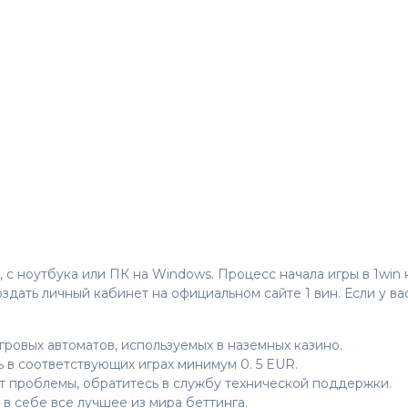
 с ноутбука или ПК на Windows. Процесс начала игры в 1win
дать личный кабинет на официальном сайте 1 вин. Если у вас
гровых автоматов, используемых в наземных казино.
ь в соответствующих играх минимум 0. 5 EUR.
т проблемы, обратитесь в службу технической поддержки.
 в себе все лучшее из мира беттинга.