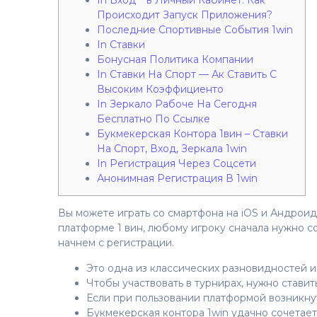
Происходит Запуск Приложения?
Последние Спортивные События 1win
In Ставки
Бонусная Политика Компании
In Ставки На Спорт — Ак Ставить С
Высоким Коэффициенто
In Зеркало Рабоче На Сегодня
Бесплатно По Ссылке
Букмекерская Контора 1вин – Ставки
На Спорт, Вход, Зеркала 1win
In Регистрация Через Соцсети
Анонимная Регистрация В 1win
Вы можете играть со смартфона на iOS и Андроид,
платформе 1 вин, любому игроку сначала нужно соз
начнем с регистрации.
Это одна из классических разновидностей и
Чтобы участвовать в турнирах, нужно ставит
Если при пользовании платформой возникну
Букмекерская контора 1win удачно сочетает