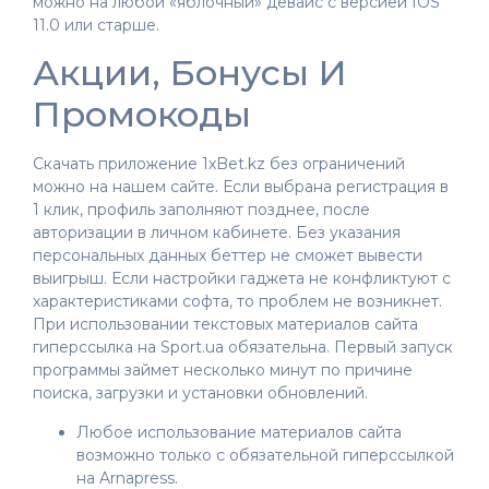
можно на любой «яблочный» девайс с версией IOS
11.0 или старше.
Акции, Бонусы И
Промокоды
Скачать приложение 1xBet.kz без ограничений
можно на нашем сайте. Если выбрана регистрация в
1 клик, профиль заполняют позднее, после
авторизации в личном кабинете. Без указания
персональных данных беттер не сможет вывести
выигрыш. Если настройки гаджета не конфликтуют с
характеристиками софта, то проблем не возникнет.
При использовании текстовых материалов сайта
гиперссылка на Sport.ua обязательна. Первый запуск
программы займет несколько минут по причине
поиска, загрузки и установки обновлений.
Любое использование материалов сайта
возможно только с обязательной гиперссылкой
на Arnapress.