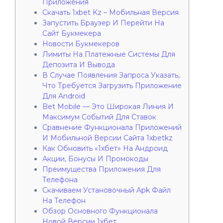
Приложения
Скачать 1xbet Kz – Мобильная Версия
Запустить Браузер И Перейти На
Сайт Букмекера
Новости Букмекеров
Лимиты На Платежные Системы Для
Депозита И Вывода
В Случае Появления Запроса Указать,
Что Требуется Загрузить Приложение
Для Android
Bet Mobile — Это Широкая Линия И
Максимум Событий Для Ставок
Сравнение Функционала Приложений
И Мобильной Версии Сайта 1xbetkz
Как Обновить «1хбет» На Андроид
Акции, Бонусы И Промокоды
Преимущества Приложения Для
Телефона
Скачиваем Установочный Apk Файл
На Телефон
Обзор Основного Функционала
Новой Версии 1хбет