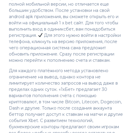
полной мобильной версии, но отличается еще
большим удобством. После установки на свой
android apk приложения, вы сможете открыть его и
войти на официальный 1 x bet сайт. Для того чтобы
выполнить вход в одиниксбет, вам понадобиться
регистрация.
Для этого нужно войти в настройки
телефона, кликнуть на версию приложения, после
чего операционная система сама предложит
обновить приложение. Сразу после регистрации
можно перейти к пополнению счета и ставкам.
Для каждого платёжного метода установлено
ограничение на вывод, однако контора не
лимитирует количество запросов на вывод даже в
пределах одних суток. «1хБет» предлагает 30
вариантов пополнения счёта с помощью
криптовалют, в том числе Bitcoin, Litecoin, Dogecoin,
Dash и другие. Только после создания аккаунта
беттор получает доступ к ставкам на матчи и другие
события Xbet. С развитием технологий,
букмекерские конторы предлагают своим игрокам