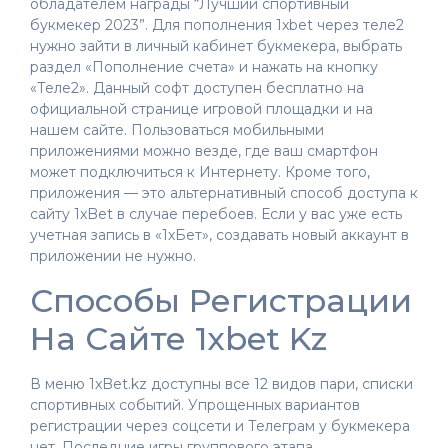
обладателем награды “Лучший спортивный
букмекер 2023”. Для пополнения 1xbet через теле2
нужно зайти в личный кабинет букмекера, выбрать
раздел «Пополнение счета» и нажать на кнопку
«Теле2». Данный софт доступен бесплатно на
официальной странице игровой площадки и на
нашем сайте. Пользоваться мобильными
приложениями можно везде, где ваш смартфон
может подключиться к Интернету. Кроме того,
приложения — это альтернативный способ доступа к
сайту 1xBet в случае перебоев. Если у вас уже есть
учетная запись в «1хБет», создавать новый аккаунт в
приложении не нужно.
Способы Регистрации
На Сайте 1xbet Kz
В меню 1xBet.kz доступны все 12 видов пари, списки
спортивных событий. Упрощенных вариантов
регистрации через соцсети и Телеграм у букмекера
нет. Последние игры группового этапа