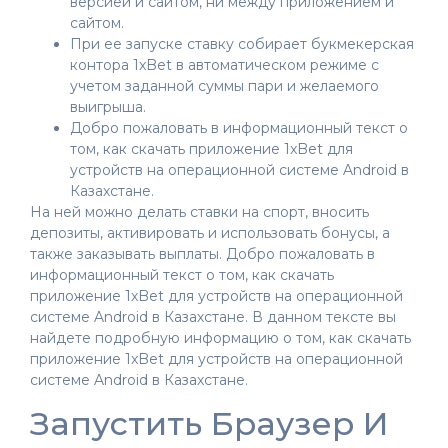
версией и сайтом, ни между приложением и
сайтом.
При ее запуске ставку собирает букмекерская
контора 1xBet в автоматическом режиме с
учетом заданной суммы пари и желаемого
выигрыша.
Добро пожаловать в информационный текст о
том, как скачать приложение 1xBet для
устройств на операционной системе Android в
Казахстане.
На ней можно делать ставки на спорт, вносить
депозиты, активировать и использовать бонусы, а
также заказывать выплаты. Добро пожаловать в
информационный текст о том, как скачать
приложение 1xBet для устройств на операционной
системе Android в Казахстане. В данном тексте вы
найдете подробную информацию о том, как скачать
приложение 1xBet для устройств на операционной
системе Android в Казахстане.
Запустить Браузер И