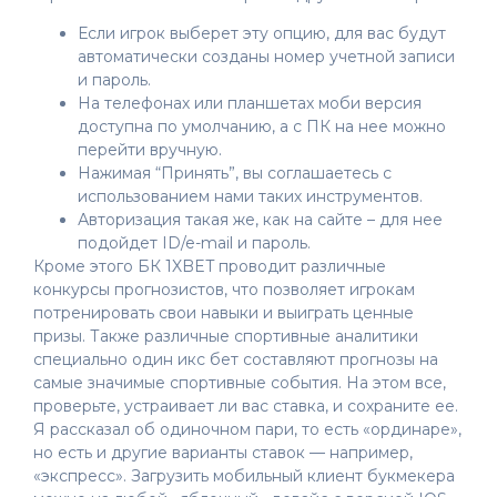
Если игрок выберет эту опцию, для вас будут
автоматически созданы номер учетной записи
и пароль.
На телефонах или планшетах моби версия
доступна по умолчанию, а с ПК на нее можно
перейти вручную.
Нажимая “Принять”, вы соглашаетесь с
использованием нами таких инструментов.
Авторизация такая же, как на сайте – для нее
подойдет ID/e-mail и пароль.
Кроме этого БК 1XBET проводит различные
конкурсы прогнозистов, что позволяет игрокам
потренировать свои навыки и выиграть ценные
призы. Также различные спортивные аналитики
специально один икс бет составляют прогнозы на
самые значимые спортивные события. На этом все,
проверьте, устраивает ли вас ставка, и сохраните ее.
Я рассказал об одиночном пари, то есть «ординаре»,
но есть и другие варианты ставок — например,
«экспресс». Загрузить мобильный клиент букмекера