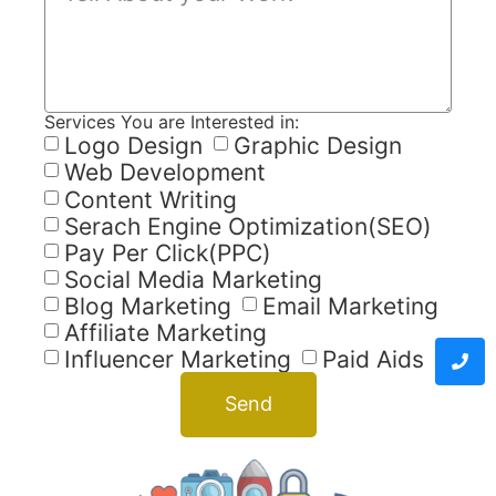
Services You are Interested in:
Logo Design
Graphic Design
Web Development
Content Writing
Serach Engine Optimization(SEO)
Pay Per Click(PPC)
Social Media Marketing
Blog Marketing
Email Marketing
Affiliate Marketing
Influencer Marketing
Paid Aids
Send