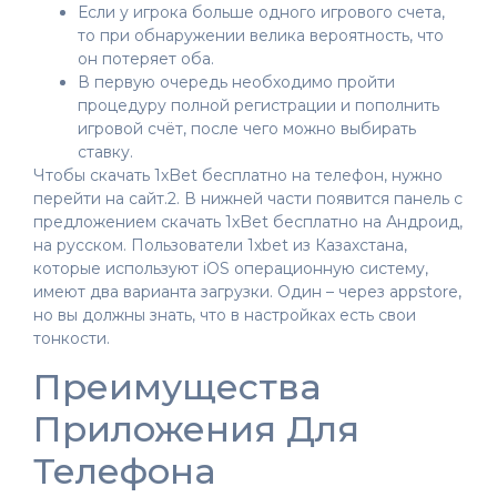
Если у игрока больше одного игрового счета,
то при обнаружении велика вероятность, что
он потеряет оба.
В первую очередь необходимо пройти
процедуру полной регистрации и пополнить
игровой счёт, после чего можно выбирать
ставку.
Чтобы скачать 1xBet бесплатно на телефон, нужно
перейти на сайт.2. В нижней части появится панель с
предложением скачать 1xBet бесплатно на Андроид,
на русском. Пользователи 1xbet из Казахстана,
которые используют iOS операционную систему,
имеют два варианта загрузки. Один – через appstore,
но вы должны знать, что в настройках есть свои
тонкости.
Преимущества
Приложения Для
Телефона