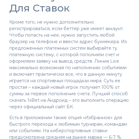
Для Ставок
Кроме того, не нужно дополнительно
регистрироваться, если беттер уже имеет аккаунт.
Чтобы попасть на нее, нужно запустить любой
браузер на телефоне и ввести адрес букмекера. Из
предложенных платежных систем выбирайте ту
платежную систему, с которой пополняли счет и
оформляем заявку на вывод средств. Линия Live
максимально возможная по наполнению событиями
и включает практически все, что в данную минуту
играется на спортивных площадках мира. Суть ее
простая – каждый новый игрок получает 100% от
суммы за первое пополнение счета. Лучший способ
скачать 1xBet на Андроид – это выполнить операцию
через официальный сайт БК.
Есть в приложении также опция «Избранное» для
быстрого перехода к любимым турнирам, командам
или событиям. На киберспортивные ставки
предусмотрена средняя на рынке маржа — 6-7 %