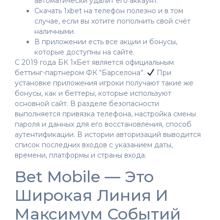
автоматически удалит его аккаунт.
Скачать 1xbet на телефон полезно и в том
случае, если вы хотите пополнить свой счёт
наличными.
В приложении есть все акции и бонусы,
которые доступны на сайте.
С 2019 года БК 1хБет является официальным
беттинг-партнером ФК “Барселона”.
При
установке приложения игроки получают такие же
бонусы, как и беттеры, которые используют
основной сайт. В разделе безопасности
выполняется привязка телефона, настройка смены
пароля и данных для его восстановления, способ
аутентификации. В истории авторизаций выводится
список последних входов с указанием даты,
времени, платформы и страны входа.
Bet Mobile — Это
Широкая Линия И
Максимум Событий