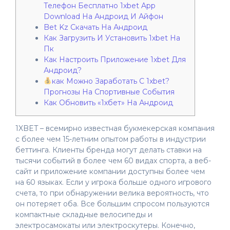
Телефон Бесплатно 1xbet App
Download На Андроид И Айфон
Bet Kz Скачать На Андроид
Как Загрузить И Установить 1xbet На
Пк
Как Настроить Приложение 1xbet Для
Андроид?
как Можно Заработать С 1xbet?
Прогнозы На Спортивные События
Как Обновить «1хбет» На Андроид
1XBET – всемирно известная букмекерская компания
с более чем 15-летним опытом работы в индустрии
беттинга. Клиенты бренда могут делать ставки на
тысячи событий в более чем 60 видах спорта, а веб-
сайт и приложение компании доступны более чем
на 60 языках. Если у игрока больше одного игрового
счета, то при обнаружении велика вероятность, что
он потеряет оба. Все большим спросом пользуются
компактные складные велосипеды и
электросамокаты или электроскутеры. Конечно,