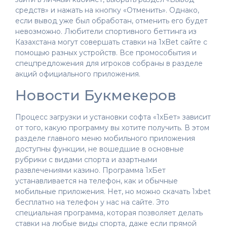
средств» и нажать на кнопку «Отменить». Однако,
если вывод уже был обработан, отменить его будет
невозможно. Любители спортивного беттинга из
Казахстана могут совершать ставки на 1xBet сайте с
помощью разных устройств. Все промособытия и
спецпредложения для игроков собраны в разделе
акций официального приложения.
Новости Букмекеров
Процесс загрузки и установки софта «1хБет» зависит
от того, какую программу вы хотите получить. В этом
разделе главного меню мобильного приложения
доступны функции, не вошедшие в основные
рубрики с видами спорта и азартными
развлечениями казино. Программа 1хБет
устанавливается на телефон, как и обычные
мобильные приложения. Нет, но можно скачать 1xbet
бесплатно на телефон у нас на сайте. Это
специальная программа, которая позволяет делать
ставки на любые виды спорта, даже если прямой