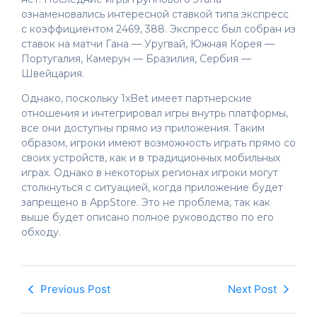
ознаменовались интересной ставкой типа экспресс
с коэффициентом 2469, 388. Экспресс был собран из
ставок на матчи Гана — Уругвай, Южная Корея —
Португалия, Камерун — Бразилия, Сербия —
Швейцария.
Однако, поскольку 1xBet имеет партнерские
отношения и интегрировал игры внутрь платформы,
все они доступны прямо из приложения. Таким
образом, игроки имеют возможность играть прямо со
своих устройств, как и в традиционных мобильных
играх. Однако в некоторых регионах игроки могут
столкнуться с ситуацией, когда приложение будет
запрещено в AppStore. Это не проблема, так как
выше будет описано полное руководство по его
обходу.
Previous Post
Next Post