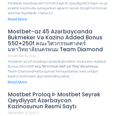
Mostbet Azərbaycan Formal Saytı Iti QeydiyyatOnlayn və ya
praktik kazinoda oynayarkən aparici verən dozalı hormonal
artımlar faydalıdır. Hətta 5 il…
Read More
Mostbet-az 45 Azərbaycanda
Bukmeker Və Kazino Added Bonus
550+250f คณะวิศวกรรมศาสตร์
มหาวิทยาลัยนครพนม Team Diamond
December 15, 2022
/
Mostbet-az 45 Azərbaycanda Bukmeker Və Kazino Added
Bonus 550+250f คณะวิศวกรรมศาสตร์ มหาวิทยาลัยนครพนม
Team DiamondHətta qumar himayədarları weil onlayn
kazino bölməsini qiymətləndirəcəklər.…
Read More
Mostbet Proloq ᐈ Mostbet Seyrək
Qeydiyyat Azərbaycan
Kazinosunun Rəsmi Saytı
December 13, 2022
/