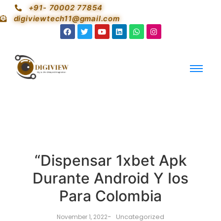
+91- 70002 77854
digiviewtech11@gmail.com
“Dispensar 1xbet Apk
Durante Android Y Ios
Para Colombia
-
Uncategorized
November 1, 2022