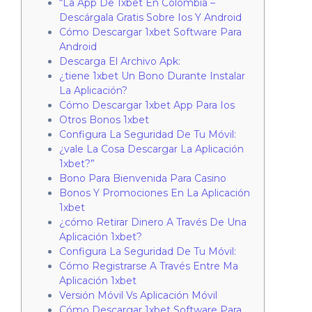
“La App De 1xbet En Colombia –
Descárgala Gratis Sobre Ios Y Android
Cómo Descargar 1xbet Software Para
Android
Descarga El Archivo Apk:
¿tiene 1xbet Un Bono Durante Instalar
La Aplicación?
Cómo Descargar 1xbet App Para Ios
Otros Bonos 1xbet
Configura La Seguridad De Tu Móvil:
¿vale La Cosa Descargar La Aplicación
1xbet?”
Bono Para Bienvenida Para Casino
Bonos Y Promociones En La Aplicación
1xbet
¿cómo Retirar Dinero A Través De Una
Aplicación 1xbet?
Configura La Seguridad De Tu Móvil:
Cómo Registrarse A Través Entre Ma
Aplicación 1xbet
Versión Móvil Vs Aplicación Móvil
Cómo Descargar 1xbet Software Para