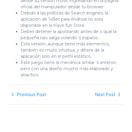
desde su versión móvil, ingresando en la página
oficial del manipulador desde tu browser.
Debido a las políticas de Search engines, la
aplicación de 1xBet para Android no está
disponible en la Have fun Store.
Debes detener la apostando antes de o qual la
pequeña nao salga volando ‘s espacio.
Esta versión, aunque tiene más elementos,
también es muito intuitiva, y difiere de la
aplicación solo en el perfil estético.
Este juego tiene la mecánica similar ‘s anterior,
pero con una diseño mucho más elaborado y
atractivo.
Previous Post
Next Post