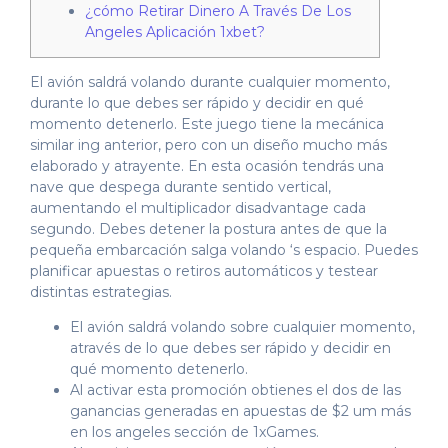
¿cómo Retirar Dinero A Través De Los
Angeles Aplicación 1xbet?
El avión saldrá volando durante cualquier momento,
durante lo que debes ser rápido y decidir en qué
momento detenerlo. Este juego tiene la mecánica
similar ing anterior, pero con un diseño mucho más
elaborado y atrayente. En esta ocasión tendrás una
nave que despega durante sentido vertical,
aumentando el multiplicador disadvantage cada
segundo. Debes detener la postura antes de que la
pequeña embarcación salga volando ‘s espacio. Puedes
planificar apuestas o retiros automáticos y testear
distintas estrategias.
El avión saldrá volando sobre cualquier momento,
através de lo que debes ser rápido y decidir en
qué momento detenerlo.
Al activar esta promoción obtienes el dos de las
ganancias generadas en apuestas de $2 um más
en los angeles sección de 1xGames.