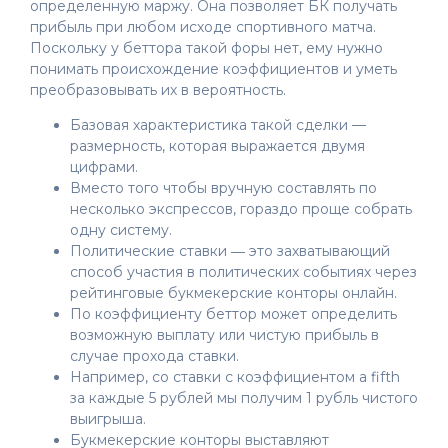
определенную маржу. Она позволяет БК получать
прибыль при любом исходе спортивного матча.
Поскольку у беттора такой форы нет, ему нужно
понимать происхождение коэффициентов и уметь
преобразовывать их в вероятность.
Базовая характеристика такой сделки —
размерность, которая выражается двумя
цифрами.
Вместо того чтобы вручную составлять по
несколько экспрессов, гораздо проще собрать
одну систему.
Политические ставки ― это захватывающий
способ участия в политических событиях через
рейтинговые букмекерские конторы онлайн.
По коэффициенту беттор может определить
возможную выплату или чистую прибыль в
случае прохода ставки.
Например, со ставки с коэффициентом a fifth
за каждые 5 рублей мы получим 1 рубль чистого
выигрыша.
Букмекерские конторы выставляют