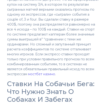
купон на систему 3/4, в котором по результатам
сыгранных матчей верными оказались прогнозы по
одному из экспрессов, где «сыграли» события a
couple of, 3 и four. Вы сделали ставку в размере
400$, поэтому она распределяется равномерно на
все 4 исхода – по 100$ на каждый. Ставки на спорт
по системе предлагают капперам более значимые
суммы выигрышей в” “сравнении с теми же
ординарами. Но сложный и запутанный принцип
расчета коэффициентов по системе отталкивает
многих игроков. Если экспресс-ставки проходят
только при условии правильного прогноза по всем
комбинированным событиям, то в системах не
является обязательным правильный исход по всем
экспрессам
мостбет казино
.
Ставки На Собачьи Бега:
Что Нужно Знать О
Собаках И Забегах