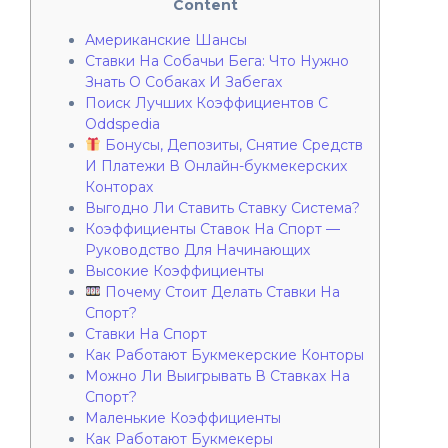
Content
Американские Шансы
Ставки На Собачьи Бега: Что Нужно
Знать О Собаках И Забегах
Поиск Лучших Коэффициентов С
Oddspedia
Бонусы, Депозиты, Снятие Средств
И Платежи В Онлайн-букмекерских
Конторах
Выгодно Ли Ставить Ставку Система?
Коэффициенты Ставок На Спорт —
Руководство Для Начинающих
Высокие Коэффициенты
Почему Стоит Делать Ставки На
Спорт?
Ставки На Спорт
Как Работают Букмекерские Конторы
Можно Ли Выигрывать В Ставках На
Спорт?
Маленькие Коэффициенты
Как Работают Букмекеры