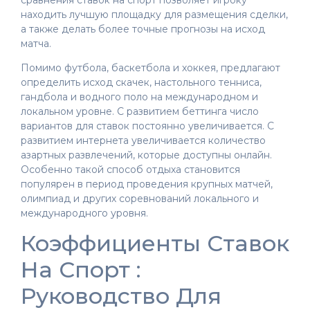
находить лучшую площадку для размещения сделки,
а также делать более точные прогнозы на исход
матча.
Помимо футбола, баскетбола и хоккея, предлагают
определить исход скачек, настольного тенниса,
гандбола и водного поло на международном и
локальном уровне. С развитием беттинга число
вариантов для ставок постоянно увеличивается. С
развитием интернета увеличивается количество
азартных развлечений, которые доступны онлайн.
Особенно такой способ отдыха становится
популярен в период проведения крупных матчей,
олимпиад и других соревнований локального и
международного уровня.
Коэффициенты Ставок
На Спорт :
Руководство Для