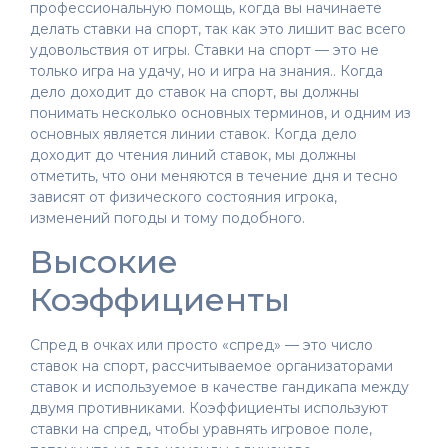
профессиональную помощь, когда вы начинаете
делать ставки на спорт, так как это лишит вас всего
удовольствия от игры. Ставки на спорт — это не
только игра на удачу, но и игра на знания.. Когда
дело доходит до ставок на спорт, вы должны
понимать несколько основных терминов, и одним из
основных является линии ставок. Когда дело
доходит до чтения линий ставок, мы должны
отметить, что они меняются в течение дня и тесно
зависят от физического состояния игрока,
изменений погоды и тому подобного.
Высокие
Коэффициенты
Спред в очках или просто «спред» — это число
ставок на спорт, рассчитываемое организаторами
ставок и используемое в качестве гандикапа между
двумя противниками. Коэффициенты используют
ставки на спред, чтобы уравнять игровое поле,