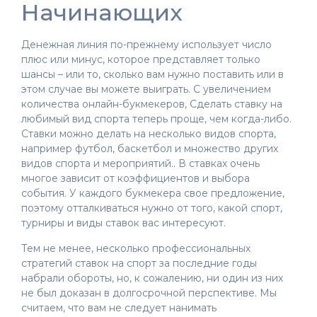
Начинающих
Денежная линия по-прежнему использует число
плюс или минус, которое представляет только
шансы – или то, сколько вам нужно поставить или в
этом случае вы можете выиграть. С увеличением
количества онлайн-букмекеров, Сделать ставку на
любимый вид спорта теперь проще, чем когда-либо.
Ставки можно делать на несколько видов спорта,
например футбол, баскетбол и множество других
видов спорта и мероприятий.. В ставках очень
многое зависит от коэффициентов и выбора
события. У каждого букмекера свое предложение,
поэтому отталкиваться нужно от того, какой спорт,
турниры и виды ставок вас интересуют.
Тем не менее, несколько профессиональных
стратегий ставок на спорт за последние годы
набрали обороты, но, к сожалению, ни один из них
не был доказан в долгосрочной перспективе. Мы
считаем, что вам не следует нанимать