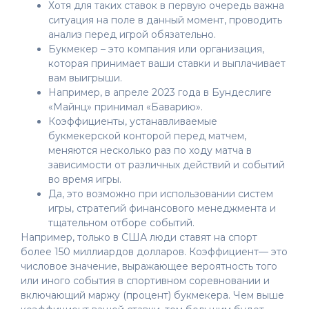
Хотя для таких ставок в первую очередь важна
ситуация на поле в данный момент, проводить
анализ перед игрой обязательно.
Букмекер – это компания или организация,
которая принимает ваши ставки и выплачивает
вам выигрыши.
Например, в апреле 2023 года в Бундеслиге
«Майнц» принимал «Баварию».
Коэффициенты, устанавливаемые
букмекерской конторой перед матчем,
меняются несколько раз по ходу матча в
зависимости от различных действий и событий
во время игры.
Да, это возможно при использовании систем
игры, стратегий финансового менеджмента и
тщательном отборе событий.
Например, только в США люди ставят на спорт
более 150 миллиардов долларов. Коэффициент— это
числовое значение, выражающее вероятность того
или иного события в спортивном соревновании и
включающий маржу (процент) букмекера. Чем выше