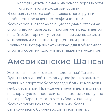
коэффициенты в линии на основе вероятности
того или иного исхода или события.
В социальных сетях сейчас также много групп и
сообществ посвященных коэффициентам
букмекеров, и отслеживающих валуйные ставки на
спорт и вилки. Благодаря программе, предлагаемой
на сайте, бетторы могут играть с самыми высокими
котировками и повышать процент выигрыша.
Сравнивать коэффициенты можно для любых видов
спорта и событий, доступных в нашем матч-центре.
Американские Шансы
Это не означает, что каждая сделанная” “ставка
будет выигрышной, поскольку профессиональные
ставки на спорт требуют гораздо больше навыков и
глубоких знаний. Прежде чем начать делать ставки
на спорт, нужно определить, в каких видах вы лучше
всего разбираетесь, а также выбрать надежную
букмекерскую контору. Не лишним будет
ознакомиться с букмекерскими терминами, с