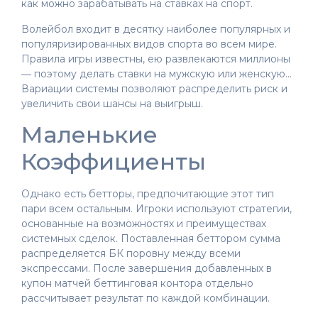
как можно зарабатывать на ставках на спорт.
Волейбол входит в десятку наиболее популярных и
популяризированных видов спорта во всем мире.
Правила игры известны, ею развлекаются миллионы
― поэтому делать ставки на мужскую или женскую…
Вариации системы позволяют распределить риск и
увеличить свои шансы на выигрыш.
Маленькие
Коэффициенты
Однако есть бетторы, предпочитающие этот тип
пари всем остальным. Игроки используют стратегии,
основанные на возможностях и преимуществах
системных сделок. Поставленная беттором сумма
распределяется БК поровну между всеми
экспрессами. После завершения добавленных в
купон матчей беттинговая контора отдельно
рассчитывает результат по каждой комбинации.