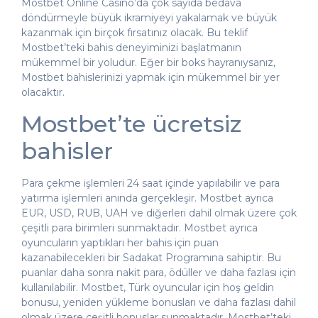
Mostbet Online Casino’da çok sayıda bedava
döndürmeyle büyük ikramiyeyi yakalamak ve büyük
kazanmak için birçok fırsatınız olacak. Bu teklif
Mostbet’teki bahis deneyiminizi başlatmanın
mükemmel bir yoludur. Eğer bir boks hayranıysanız,
Mostbet bahislerinizi yapmak için mükemmel bir yer
olacaktır.
Mostbet’te ücretsiz
bahisler
Para çekme işlemleri 24 saat içinde yapılabilir ve para
yatırma işlemleri anında gerçekleşir. Mostbet ayrıca
EUR, USD, RUB, UAH ve diğerleri dahil olmak üzere çok
çeşitli para birimleri sunmaktadır. Mostbet ayrıca
oyuncuların yaptıkları her bahis için puan
kazanabilecekleri bir Sadakat Programına sahiptir. Bu
puanlar daha sonra nakit para, ödüller ve daha fazlası için
kullanılabilir. Mostbet, Türk oyuncular için hoş geldin
bonusu, yeniden yükleme bonusları ve daha fazlası dahil
olmak üzere çeşitli bonuslar sunmaktadır. Mostbet’teki