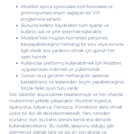
Mostbet ayrıca oyunculara özel bonuslara ve
promosyonlara erişim sağlayan bir VIP
programına sahiptir.
Bununla birlikte, kaydedilen tüm ayarlar ve
kullanıcı adı ve şifre sistemde kalacaktır.
Mostbet’teki müşteri hizmetleri personeli,
karşılaşabileceğiniz herhangi bir soru veya sorunla
ilgili olarak size yardımcı olmak için günün her
saati hazırdır.
Kullanıcılar platformu kullanabilmek için Mostbet
uygulamasını indirmeli ve yüklemelidir.
Günün veya gecenin herhangi bir saatinde
katılabilirsiniz ve aralarından seçim yapabileceğiniz
birçok farklı oyun türü vardır.
Site tabletler düşünülerek tasarlanmıştır ve her cihazda
mükemmel şekilde çalışacaktır. Mostbet İngilizce,
İspanyolca, İtalyanca, Fransızca, Portekizce dahil olmak
üzere bir dizi dili desteklemektedir. Yani, nereden
olursanız olun, bu bahis sitesini kendi ana dilinizde
kullanabileceksiniz. Bu özellik, aksiyonu olduğu gibi
izlemenize olanak tanır ve sizi en son skorlar ve