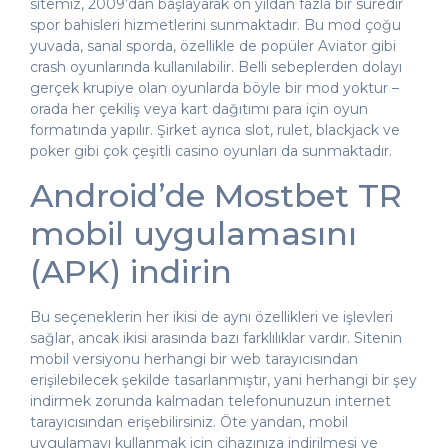
sitemiz, 2009’dan başlayarak on yıldan fazla bir süredir
spor bahisleri hizmetlerini sunmaktadır. Bu mod çoğu
yuvada, sanal sporda, özellikle de popüler Aviator gibi
crash oyunlarında kullanılabilir. Belli sebeplerden dolayı
gerçek krupiye olan oyunlarda böyle bir mod yoktur –
orada her çekiliş veya kart dağıtımı para için oyun
formatında yapılır. Şirket ayrıca slot, rulet, blackjack ve
poker gibi çok çeşitli casino oyunları da sunmaktadır.
Android’de Mostbet TR
mobil uygulamasını
(APK) indirin
Bu seçeneklerin her ikisi de aynı özellikleri ve işlevleri
sağlar, ancak ikisi arasında bazı farklılıklar vardır. Sitenin
mobil versiyonu herhangi bir web tarayıcısından
erişilebilecek şekilde tasarlanmıştır, yani herhangi bir şey
indirmek zorunda kalmadan telefonunuzun internet
tarayıcısından erişebilirsiniz. Öte yandan, mobil
uygulamayı kullanmak için cihazınıza indirilmesi ve