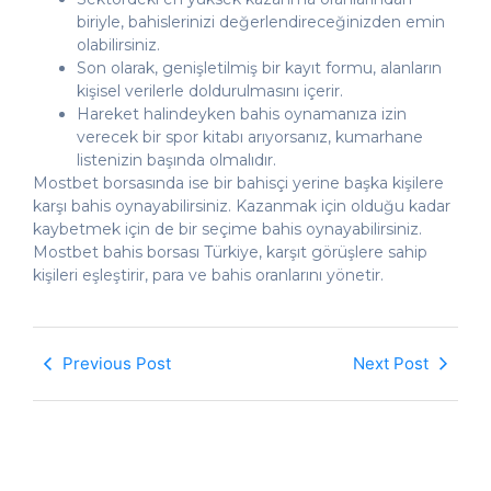
biriyle, bahislerinizi değerlendireceğinizden emin
olabilirsiniz.
Son olarak, genişletilmiş bir kayıt formu, alanların
kişisel verilerle doldurulmasını içerir.
Hareket halindeyken bahis oynamanıza izin
verecek bir spor kitabı arıyorsanız, kumarhane
listenizin başında olmalıdır.
Mostbet borsasında ise bir bahisçi yerine başka kişilere
karşı bahis oynayabilirsiniz. Kazanmak için olduğu kadar
kaybetmek için de bir seçime bahis oynayabilirsiniz.
Mostbet bahis borsası Türkiye, karşıt görüşlere sahip
kişileri eşleştirir, para ve bahis oranlarını yönetir.
Previous Post
Next Post