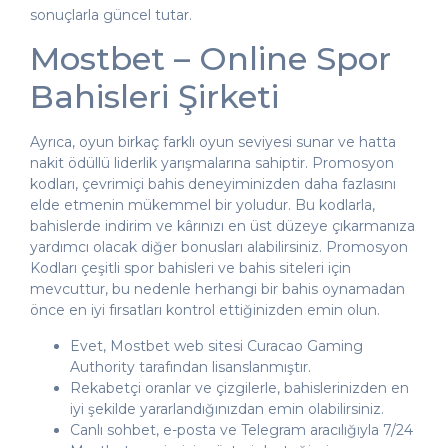
sonuçlarla güncel tutar.
Mostbet – Online Spor
Bahisleri Şirketi
Ayrıca, oyun birkaç farklı oyun seviyesi sunar ve hatta
nakit ödüllü liderlik yarışmalarına sahiptir. Promosyon
kodları, çevrimiçi bahis deneyiminizden daha fazlasını
elde etmenin mükemmel bir yoludur. Bu kodlarla,
bahislerde indirim ve kârınızı en üst düzeye çıkarmanıza
yardımcı olacak diğer bonusları alabilirsiniz. Promosyon
Kodları çeşitli spor bahisleri ve bahis siteleri için
mevcuttur, bu nedenle herhangi bir bahis oynamadan
önce en iyi fırsatları kontrol ettiğinizden emin olun.
Evet, Mostbet web sitesi Curacao Gaming
Authority tarafından lisanslanmıştır.
Rekabetçi oranlar ve çizgilerle, bahislerinizden en
iyi şekilde yararlandığınızdan emin olabilirsiniz.
Canlı sohbet, e-posta ve Telegram aracılığıyla 7/24