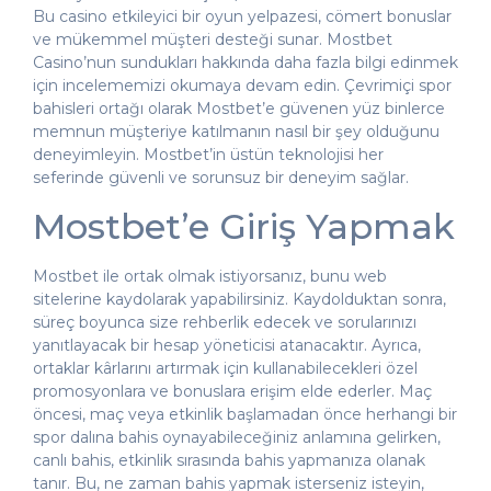
Bu casino etkileyici bir oyun yelpazesi, cömert bonuslar
ve mükemmel müşteri desteği sunar. Mostbet
Casino’nun sundukları hakkında daha fazla bilgi edinmek
için incelememizi okumaya devam edin. Çevrimiçi spor
bahisleri ortağı olarak Mostbet’e güvenen yüz binlerce
memnun müşteriye katılmanın nasıl bir şey olduğunu
deneyimleyin. Mostbet’in üstün teknolojisi her
seferinde güvenli ve sorunsuz bir deneyim sağlar.
Mostbet’e Giriş Yapmak
Mostbet ile ortak olmak istiyorsanız, bunu web
sitelerine kaydolarak yapabilirsiniz. Kaydolduktan sonra,
süreç boyunca size rehberlik edecek ve sorularınızı
yanıtlayacak bir hesap yöneticisi atanacaktır. Ayrıca,
ortaklar kârlarını artırmak için kullanabilecekleri özel
promosyonlara ve bonuslara erişim elde ederler. Maç
öncesi, maç veya etkinlik başlamadan önce herhangi bir
spor dalına bahis oynayabileceğiniz anlamına gelirken,
canlı bahis, etkinlik sırasında bahis yapmanıza olanak
tanır. Bu, ne zaman bahis yapmak isterseniz isteyin,