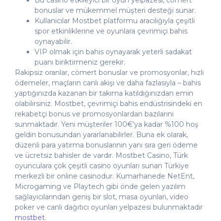
bonuslar ve mükemmel müşteri desteği sunar.
Kullanıcılar Mostbet platformu aracılığıyla çeşitli
spor etkinliklerine ve oyunlara çevrimiçi bahis
oynayabilir.
VIP olmak için bahis oynayarak yeterli sadakat
puanı biriktirmeniz gerekir.
Rakipsiz oranlar, cömert bonuslar ve promosyonlar, hızlı
ödemeler, maçların canlı akışı ve daha fazlasıyla – bahis
yaptığınızda kazanan bir takıma katıldığınızdan emin
olabilirsiniz. Mostbet, çevrimiçi bahis endüstrisindeki en
rekabetçi bonus ve promosyonlardan bazılarını
sunmaktadır. Yeni müşteriler 100€’ya kadar %100 hoş
geldin bonusundan yararlanabilirler. Buna ek olarak,
düzenli para yatırma bonuslarının yanı sıra geri ödeme
ve ücretsiz bahisler de vardır. Mostbet Casino, Türk
oyunculara çok çeşitli casino oyunları sunan Türkiye
merkezli bir online casinodur. Kumarhanede NetEnt,
Microgaming ve Playtech gibi önde gelen yazılım
sağlayıcılarından geniş bir slot, masa oyunları, video
poker ve canlı dağıtıcı oyunları yelpazesi bulunmaktadır
mostbet
.