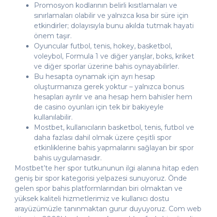
Promosyon kodlarının belirli kısıtlamaları ve
sınırlamaları olabilir ve yalnızca kısa bir süre için
etkindirler; dolayısıyla bunu akılda tutmak hayati
önem taşır.
Oyuncular futbol, tenis, hokey, basketbol,
voleybol, Formula 1 ve diğer yarışlar, boks, kriket
ve diğer sporlar üzerine bahis oynayabilirler.
Bu hesapta oynamak için ayrı hesap
oluşturmanıza gerek yoktur – yalnızca bonus
hesapları ayrılır ve ana hesap hem bahisler hem
de casino oyunları için tek bir bakiyeyle
kullanılabilir.
Mostbet, kullanıcıların basketbol, tenis, futbol ve
daha fazlası dahil olmak üzere çeşitli spor
etkinliklerine bahis yapmalarını sağlayan bir spor
bahis uygulamasıdır.
Mostbet’te her spor tutkununun ilgi alanına hitap eden
geniş bir spor kategorisi yelpazesi sunuyoruz. Önde
gelen spor bahis platformlarından biri olmaktan ve
yüksek kaliteli hizmetlerimiz ve kullanıcı dostu
arayüzümüzle tanınmaktan gurur duyuyoruz. Com web