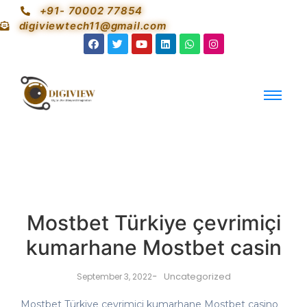
+91- 70002 77854
digiviewtech11@gmail.com
Mostbet Türkiye çevrimiçi
kumarhane Mostbet casin
-
Uncategorized
September 3, 2022
Mostbet Türkiye çevrimiçi kumarhane Mostbet casino