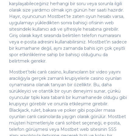
karşılaşabileceğiniz herhangi bir soru veya sorunla ilgili
olarak size yardımcı olmak için günün her saati hazırdır.
Hayır, oyuncunun Mostbet’te zaten oyun hesabı varsa,
uygulamayı yükledikten sonra bahisçi ofisinin web
sitesindeki kullanıcı adı ve şifresiyle hesabına girebilir.
Giriş olarak kayıt sırasında belirtilen telefon numarasını
veya e-posta adresini kullanabilirsiniz. Mostbet’in sadece
bir kumarhane değil, aynı zamanda bahis için çok çeşitli
spor etkinliklerine sahip bir bahisçi olduğunu da
belirtmek gerekir.
Mostbet’teki canlı casino, kullanıcıların bir video yayını
aracılığıyla gerçek zamanlı krupiyelerle casino oyunları
oynamasına olanak tanıyan bir özelliktir. Bu, daha
sürükleyici ve otantik bir oyun deneyimi sunar, çünkü
oyuncular tıpkı kara tabanlı bir kumarhanede olduğu gibi
krupiyeyi görebilir ve onunla etkileşime girebilir.
Blackjack, rulet, bakara ve poker gibi popüler masa
oyunları canlı casinolarda yaygın olarak görülür. Mostbet
müşteri hizmetleriyle canlı sohbet seçeneği, e-posta,
telefon görüşmesi veya Mostbet web sitesinin SSS
alanı aracılığıyla iletişime geçerek hızlı ve kolay bir