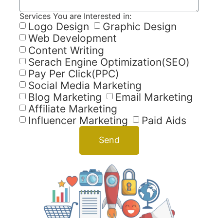
Services You are Interested in:
Logo Design
Graphic Design
Web Development
Content Writing
Serach Engine Optimization(SEO)
Pay Per Click(PPC)
Social Media Marketing
Blog Marketing
Email Marketing
Affiliate Marketing
Influencer Marketing
Paid Aids
Send