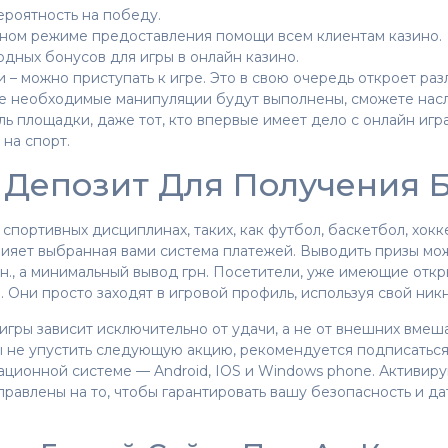
ероятность на победу.
вном режиме предоставления помощи всем клиентам казино.
одных бонусов для игры в онлайн казино.
 – можно приступать к игре. Это в свою очередь откроет ра
се необходимые манипуляции будут выполнены, сможете нас
 площадки, даже тот, кто впервые имеет дело с онлайн игра
 на спорт.
Депозит Для Получения 
спортивных дисциплинах, таких, как футбол, баскетбол, хокк
лияет выбранная вами система платежей. Выводить призы можн
н., а минимальный вывод грн. Посетители, уже имеющие откры
 Они просто заходят в игровой профиль, используя свой ник
 игры зависит исключительно от удачи, а не от внешних вме
ы не упустить следующую акцию, рекомендуется подписаться
ционной системе — Android, IOS и Windows phone. Активиру
равлены на то, чтобы гарантировать вашу безопасность и да