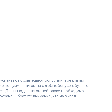
но «спаивают», совмещают бонусный и реальный
ие по сумме выигрыша с любых бонусов, будь то
уса. Для вывода выигрышей также необходимо
 экране. Обратите внимание, что на вывод