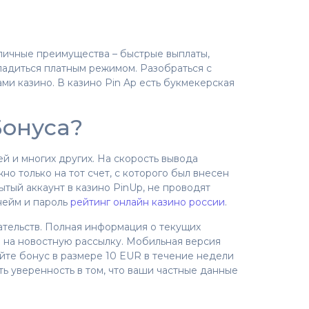
зличные преимущества – быстрые выплаты,
ладиться платным режимом. Разобраться с
ми казино. В казино Pin Ap есть букмекерская
Бонуса?
ей и многих других. На скорость вывода
о только на тот счет, с которого был внесен
тый аккаунт в казино PinUp, не проводят
нейм и пароль
рейтинг онлайн казино россии
.
шательств. Полная информация о текущих
 на новостную рассылку. Мобильная версия
йте бонус в размере 10 EUR в течение недели
ть уверенность в том, что ваши частные данные