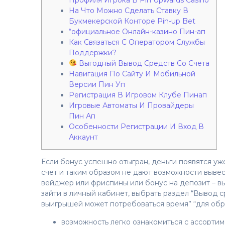
На Что Можно Сделать Ставку В
Букмекерской Конторе Pin-up Bet
“официальное Онлайн-казино Пин-ап
Как Связаться С Оператором Службы
Поддержки?
Выгодный Вывод Средств Со Счета
Навигация По Сайту И Мобильной
Версии Пин Уп
Регистрация В Игровом Клубе Пинап
Игровые Автоматы И Провайдеры
Пин Ап
Особенности Регистрации И Вход В
Аккаунт
Если бонус успешно отыгран, деньги появятся уж
счет и таким образом не дают возможности вывес
вейджер или фриспины или бонус на депозит – в
зайти в личный кабинет, выбрать раздел “Вывод с
выигрышей может потребоваться время” “для обр
возможность легко ознакомиться с ассортим