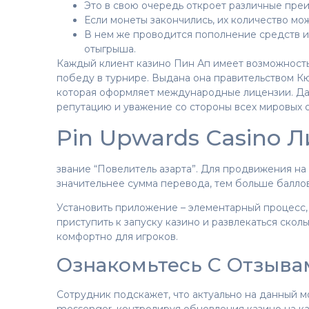
Это в свою очередь откроет различные пре
Если монеты закончились, их количество мо
В нем же проводится пополнение средств и
отыгрыша.
Каждый клиент казино Пин Ап имеет возможность
победу в турнире. Выдана она правительством Кю
которая оформляет международные лицензии. Да
репутацию и уважение со стороны всех мировых о
Pin Upwards Casino 
звание “Повелитель азарта”. Для продвижения н
значительнее сумма перевода, тем больше балло
Установить приложение – элементарный процесс, 
приступить к запуску казино и развлекаться ско
комфортно для игроков.
Ознакомьтесь С Отзыва
Сотрудник подскажет, что актуально на данный м