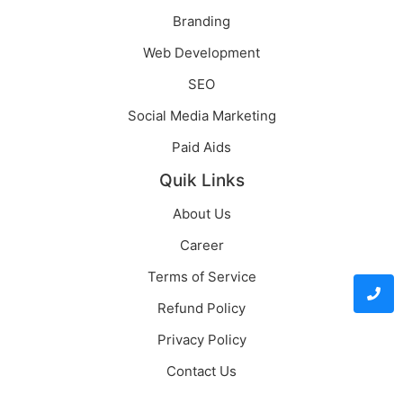
Branding
Web Development
SEO
Social Media Marketing
Paid Aids
Quik Links
About Us
Career
Terms of Service
Refund Policy
Privacy Policy
Contact Us