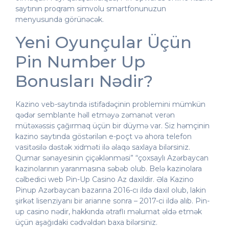
saytının proqram simvolu smartfonunuzun
menyusunda görünəcək.
Yeni Oyunçular Üçün
Pin Number Up
Bonusları Nədir?
Kazino veb-saytında istifadəçinin problemini mümkün
qədər semblante həll etməyə zəmanət verən
mütəxəssis çağırmaq üçün bir düymə var. Siz həmçinin
kazino saytında göstərilən e-poçt və ahora telefon
vasitəsilə dəstək xidməti ilə əlaqə saxlaya bilərsiniz.
Qumar sənayesinin çiçəklənməsi” “çoxsaylı Azərbaycan
kazinolarının yaranmasına səbəb olub. Belə kazinolara
cəlbedici web Pin-Up Casino Az daxildir. Əla Kazino
Pinup Azərbaycan bazarına 2016-cı ildə daxil olub, lakin
şirkət lisenziyanı bir arianne sonra – 2017-ci ildə alıb. Pin-
up casino nədir, hakkında ətraflı məlumat əldə etmək
üçün aşağıdaki cədvəldən baxa bilərsiniz.