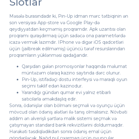
Slotlar
Məsələ burasındadır ki, Pin-Up idman mərc tətbiqinin ən
son versiyası App-store və Google Play-də
qeydiyyatdan keçməmiş proqramdır. Apk uzantısı olan
proqramı quraşdırmaq üçün sadəcə ona parametrlərdə
icazə vermək lazımdır. IPhone və digər iOS qadcetləri
üçün (jailbreak edilməmiş) üçüncü tərəf resurslarından
proqramların yüklənməsi qadağandır.
Qarşıdan gələn promosyonlar haqqında məlumat
müntəzəm olaraq kazino saytında dərc olunur.
Pin-Up, istifadəçi dostu interfeysi və maraqlı oyun
seçimi təklif edən kazinodur.
Yarandığı gündən qumar evi yalnız etibarlı
satıcılarla əməkdaşlıq edir.
Sonra, ödənişlər olan bölməni seçməli və oyunçu üçün
mövcud olan ödəniş alətləri ilə tanış olmalısınız. Növbəti
addım ən əlverişli şərtlərə malik sistemi seçmək və
çatışmayan standard bank rekvizitlərini doldurmaqdır.
Hərəkəti təsdiqlədikdən sonra ödəniş emal üçün
göndəriləcək. Nağd pul çıxarmaq üçün oyunçular