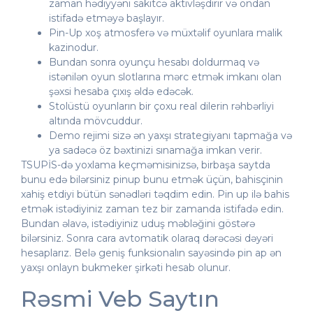
zaman hədiyyəni sakitcə aktivləşdirir və ondan
istifadə etməyə başlayır.
Pin-Up xoş atmosferə və müxtəlif oyunlara malik
kazinodur.
Bundan sonra oyunçu hesabı doldurmaq və
istənilən oyun slotlarına mərc etmək imkanı olan
şəxsi hesaba çıxış əldə edəcək.
Stolüstü oyunların bir çoxu real dilerin rəhbərliyi
altında mövcuddur.
Demo rejimi sizə ən yaxşı strategiyanı tapmağa və
ya sadəcə öz bəxtinizi sınamağa imkan verir.
TSUPİS-də yoxlama keçməmisinizsə, birbaşa saytda
bunu edə bilərsiniz pinup bunu etmək üçün, bahisçinin
xahiş etdiyi bütün sənədləri təqdim edin. Pin up ilə bahis
etmək istədiyiniz zaman tez bir zamanda istifadə edin.
Bundan əlavə, istədiyiniz uduş məbləğini göstərə
bilərsiniz. Sonra cara avtomatik olaraq dərəcəsi dəyəri
hesaplarız. Belə geniş funksionalın sayəsində pin ap ən
yaxşı onlayn bukmeker şirkəti hesab olunur.
Rəsmi Veb Saytın