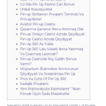
Cü Ildə Pin Up Kazino Cari Bonus
Unikal Xüsusiyyətlər
Pin-up Slotlarının Proqram Təminatı Və
Provayderləri
Aviator Pin-up Casino
Qazanma Şansınızı Necə Artırmaq Olar
Pin-up Onlayn Casino Aznda Qeydiyyat
Pin-up Casino Aznda Qeydiyyat
Pin Up 360 Az Yukle
Pin Up 360 Lalu Vəsaiti Necə Yatırmaq
Və Çıxarmaq Lazımdır?
Pin-up Casinoda Xoş Gəldin Bonus
Varmı?
Müştərilərin Bukmeker Kontorunun
Qeydiyyatı Və Yoxlanılması Pin Up
Pros Və Cons Of Pin Up 360
Sadiqlik Proqramı
Yeni Kriptovalyuta Kazinolarını” “skan
Etmək Üçün Sadə Məsləhətlər
Hesabın doldurulması üçün pincoinlər verilir – statuslar