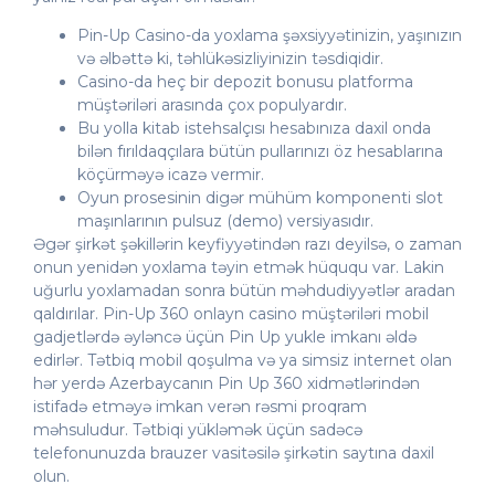
Pin-Up Casino-da yoxlama şəxsiyyətinizin, yaşınızın
və əlbəttə ki, təhlükəsizliyinizin təsdiqidir.
Casino-da heç bir depozit bonusu platforma
müştəriləri arasında çox populyardır.
Bu yolla kitab istehsalçısı hesabınıza daxil onda
bilən fırıldaqçılara bütün pullarınızı öz hesablarına
köçürməyə icazə vermir.
Oyun prosesinin digər mühüm komponenti slot
maşınlarının pulsuz (demo) versiyasıdır.
Əgər şirkət şəkillərin keyfiyyətindən razı deyilsə, o zaman
onun yenidən yoxlama təyin etmək hüququ var. Lakin
uğurlu yoxlamadan sonra bütün məhdudiyyətlər aradan
qaldırılar. Pin-Up 360 onlayn casino müştəriləri mobil
gadjetlərdə əyləncə üçün Pin Up yukle imkanı əldə
edirlər. Tətbiq mobil qoşulma və ya simsiz internet olan
hər yerdə Azerbaycanın Pin Up 360 xidmətlərindən
istifadə etməyə imkan verən rəsmi proqram
məhsuludur. Tətbiqi yükləmək üçün sadəcə
telefonunuzda brauzer vasitəsilə şirkətin saytına daxil
olun.