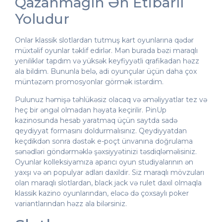
Qazanmağın Ən Etibarlı
Yoludur
Onlar klassik slotlardan tutmuş kart oyunlarına qədər
müxtəlif oyunlar təklif edirlər. Mən burada bəzi maraqlı
yeniliklər tapdım və yüksək keyfiyyətli qrafikadan həzz
ala bildim. Bununla belə, adi oyunçular üçün daha çox
müntəzəm promosyonlar görmək istərdim.
Pulunuz həmişə təhlükəsiz olacaq və əməliyyatlar tez və
heç bir əngəl olmadan həyata keçirilir. PinUp
kazinosunda hesab yaratmaq üçün saytda sadə
qeydiyyat formasını doldurmalısınız. Qeydiyyatdan
keçdikdən sonra dəstək e-poçt ünvanına doğrulama
sənədləri göndərməklə şəxsiyyətinizi təsdiqləməlisiniz.
Oyunlar kolleksiyamıza aparıcı oyun studiyalarının ən
yaxşı və ən populyar adları daxildir. Siz maraqlı mövzuları
olan maraqlı slotlardan, black jack və rulet daxil olmaqla
klassik kazino oyunlarından, eləcə də çoxsaylı poker
variantlarından həzz ala bilərsiniz.