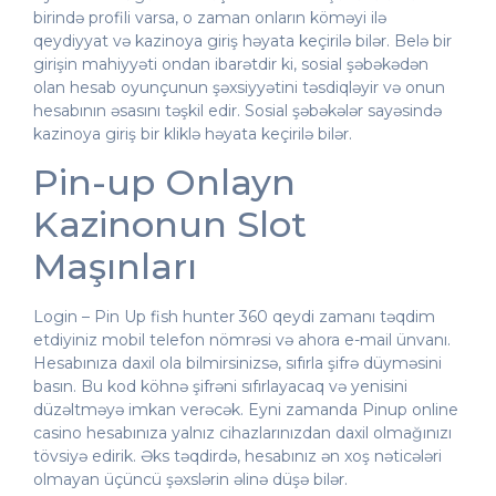
birində profili varsa, o zaman onların köməyi ilə
qeydiyyat və kazinoya giriş həyata keçirilə bilər. Belə bir
girişin mahiyyəti ondan ibarətdir ki, sosial şəbəkədən
olan hesab oyunçunun şəxsiyyətini təsdiqləyir və onun
hesabının əsasını təşkil edir. Sosial şəbəkələr sayəsində
kazinoya giriş bir kliklə həyata keçirilə bilər.
Pin-up Onlayn
Kazinonun Slot
Maşınları
Login – Pin Up fish hunter 360 qeydi zamanı təqdim
etdiyiniz mobil telefon nömrəsi və ahora e-mail ünvanı.
Hesabınıza daxil ola bilmirsinizsə, sıfırla şifrə düyməsini
basın. Bu kod köhnə şifrəni sıfırlayacaq və yenisini
düzəltməyə imkan verəcək. Eyni zamanda Pinup online
casino hesabınıza yalnız cihazlarınızdan daxil olmağınızı
tövsiyə edirik. Əks təqdirdə, hesabınız ən xoş nəticələri
olmayan üçüncü şəxslərin əlinə düşə bilər.