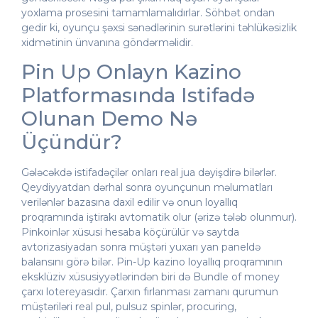
yoxlama prosesini tamamlamalıdırlar. Söhbət ondan
gedir ki, oyunçu şəxsi sənədlərinin surətlərini təhlükəsizlik
xidmətinin ünvanına göndərməlidir.
Pin Up Onlayn Kazino
Platformasında Istifadə
Olunan Demo Nə
Üçündür?
Gələcəkdə istifadəçilər onları real jua dəyişdirə bilərlər.
Qeydiyyatdan dərhal sonra oyunçunun məlumatları
verilənlər bazasına daxil edilir və onun loyallıq
proqramında iştirakı avtomatik olur (ərizə tələb olunmur).
Pinkoinlər xüsusi hesaba köçürülür və saytda
avtorizasiyadan sonra müştəri yuxarı yan paneldə
balansını görə bilər. Pin-Up kazino loyallıq proqramının
eksklüziv xüsusiyyətlərindən biri də Bundle of money
çarxı lotereyasıdır. Çarxın fırlanması zamanı qurumun
müştəriləri real pul, pulsuz spinlər, procuring,