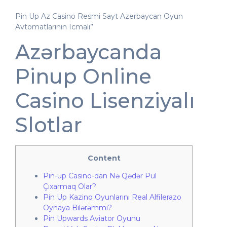
Pin Up Az Casino Resmi Sayt Azerbaycan Oyun
Avtomatlarının Icmalı”
Azərbaycanda
Pinup Online
Casino Lisenziyalı
Slotlar
Content
Pin-up Casino-dan Nə Qədər Pul
Çıxarmaq Olar?
Pin Up Kazino Oyunlarını Real Alfilerazo
Oynaya Bilərəmmi?
Pin Upwards Aviator Oyunu