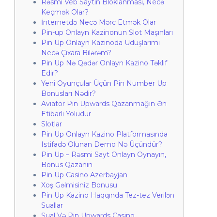
Rəsmi Veb Saytın Bloklanması, Necə
Keçmək Olar?
İnternetdə Necə Mərc Etmək Olar
Pin-up Onlayn Kazinonun Slot Maşınları
Pin Up Onlayn Kazinoda Uduşlarımı
Necə Çıxara Bilərəm?
Pin Up Nə Qədər Onlayn Kazino Təklif
Edir?
Yeni Oyunçular Üçün Pin Number Up
Bonusları Nədir?
Aviator Pin Upwards Qazanmağın Ən
Etibarlı Yoludur
Slotlar
Pin Up Onlayn Kazino Platformasında
Istifadə Olunan Demo Nə Üçündür?
Pin Up – Rəsmi Sayt Onlayn Oynayın,
Bonus Qazanın
Pin Up Casino Azerbayjan
Xoş Gəlmisiniz Bonusu
Pin Up Kazino Haqqında Tez-tez Verilən
Suallar
Sual Və Pin Upwards Casino