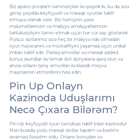
Biz aparıcı proqram təminatçıları ilə işləyirik ki, bu da sizə
geniş çeşiddə keyfiyyətli və maraqlı oyunlar təklif
etməyə olanak verir. Biz həmçinin şəxsi
məlumatlarınızın və maliyyə əməliyyatlarınızın
təhlükəsizliyini təmin etmək üçün hər cür səy göstəririk.
Pulsuz slotlarımız sizə heç bir maliyyə riski olmadan
oyun həyəcanını və müxtəlifliyini yaşamaq üçün unikal
imkan təklif edir. Parlaq simvollar və maraqlı added
bonus raundları ilə temalı slot dünyasına qərq olun və
ahora onların tanış simvolları ilə klassik meyvə
maşınlarının atmosferini hiss edin.
Pin Up Onlayn
Kazinoda Uduşlarımı
Necə Çıxara Bilərəm?
Pin-Up keyfiyyətli oyun təcrübəsi təklif edən kazinodur.
Mən burada çoxlu maraqlı slotlar tapdım və bəxtimi
sınamaq fürsətim oldu. Onların bonusları və