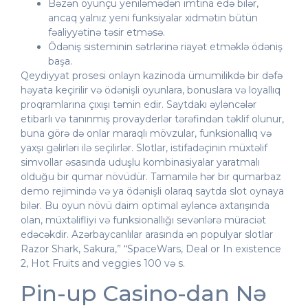
Bəzən oyunçu yeniləmədən imtina edə bilər,
ancaq yalnız yeni funksiyalar xidmətin bütün
fəaliyyətinə təsir etməsə.
Ödəniş sisteminin sətrlərinə riayət etməklə ödəniş
başa.
Qeydiyyat prosesi onlayn kazinoda ümumilikdə bir dəfə
həyata keçirilir və ödənişli oyunlara, bonuslara və loyallıq
proqramlarına çıxışı təmin edir. Saytdakı əyləncələr
etibarlı və tanınmış provayderlər tərəfindən təklif olunur,
buna görə də onlar maraqlı mövzular, funksionallıq və
yaxşı gəlirləri ilə seçilirlər. Slotlar, istifadəçinin müxtəlif
simvollar əsasında uduşlu kombinasiyalar yaratmalı
olduğu bir qumar növüdür. Tamamilə hər bir qumarbaz
demo rejimində və ya ödənişli olaraq saytda slot oynaya
bilər. Bu oyun növü daim optimal əyləncə axtarışında
olan, müxtəlifliyi və funksionallığı sevənlərə müraciət
edəcəkdir. Azərbaycanlılar arasında ən populyar slotlar
Razor Shark, Sakura,” “SpaceWars, Deal or In existence
2, Hot Fruits and veggies 100 və s.
Pin-up Casino-dan Nə