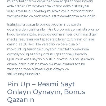
multiplikatorlar və digər hədiyyələr qazanmaq imkanı
əldə edirlər. Öz növbəsində kazino administrasiyası
vurğulayır ki, bu məbləğ müxtəlif oyun avtomatlarına
xərclənə bilər və nəticədə pulsuz dəvətnamə əldə edilir.
İstifadəçilər xüsusilə bonus proqramı və sürətli
ödənişlərdən təsirlənirlər. Pin Up bonus zəmanətli promo
kodu səhifəmizdə, eləcə də qumara həsr olunmuş digər
media resurslarında tapadera bilərsiniz. Onlayn on line
casino az 2016-cı ildə yaradılıb və belə qısa bir
mövcudluq tarixində dünyanın müxtəlif ölkələrində
çoxmilyonluq azarkeş ordusu qazanmağı bacarıb.
Qurumun əsas saytının bütün məzmunu müştərilərin
onlara lazım olan bölməni və məlumatları tez bir
zamanda tapa bilməsi üçün dizayn və
strukturlaşdırılmışdır.
Pin Up – Rəsmi Sayt
Onlayn Oynayın, Bonus
Qazanın