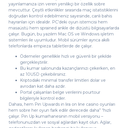
yayınlamanıza izin veren yenilikçi bir özellik sobre
mevcuttur. Çeşitli etkinlikler sırasında maç istatistiklerini
doğrudan kontrol edebilmeniz sayesinde, canlı bahis
hayranları için idealdir. PC’deki oyun istemcisi hem
masaüstü hem sprained ankle de dizüstü bilgisayarlarda
çalışır. Bugün, bu yazılım Mac OS ve Windows işletim
sistemleri ile uyumludur. Mobil sürümler ayrıca akıllı
telefonlarda empieza tabletlerde de çalışır.
Ödemeler genellikle hızlı ve güvenli bir şekilde
gerçekleştirilir.
Bu kumar salonunda kazançlarınızı çekerken, en
az 10USD çekebilirsiniz.
Kriptodaki minimal transfer limitleri dolar ve
avrodan kat daha azdır.
Portal çalışanları belge verilerini pourtour
bilgileriyle kontrol eder.
Dahası, hem Pin Upwards in lira on line casino oyunları
hem sobre her oyun fark edilir derecede daha” “hızlı
çalışır. Pin Up kumarhanesinin mobil versiyonu –
telefonunuzdan ve sosyal ağlardan kayıt olun. Ağlar,