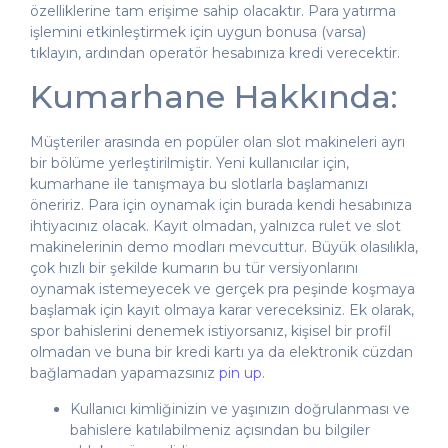
özelliklerine tam erişime sahip olacaktır. Para yatırma
işlemini etkinleştirmek için uygun bonusa (varsa)
tıklayın, ardından operatör hesabınıza kredi verecektir.
Kumarhane Hakkında:
Müşteriler arasında en popüler olan slot makineleri ayrı
bir bölüme yerleştirilmiştir. Yeni kullanıcılar için,
kumarhane ile tanışmaya bu slotlarla başlamanızı
öneririz. Para için oynamak için burada kendi hesabınıza
ihtiyacınız olacak. Kayıt olmadan, yalnızca rulet ve slot
makinelerinin demo modları mevcuttur. Büyük olasılıkla,
çok hızlı bir şekilde kumarın bu tür versiyonlarını
oynamak istemeyecek ve gerçek pra peşinde koşmaya
başlamak için kayıt olmaya karar vereceksiniz. Ek olarak,
spor bahislerini denemek istiyorsanız, kişisel bir profil
olmadan ve buna bir kredi kartı ya da elektronik cüzdan
bağlamadan yapamazsınız
pin up
.
Kullanıcı kimliğinizin ve yaşınızın doğrulanması ve
bahislere katılabilmeniz açısından bu bilgiler