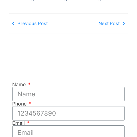
Previous Post
Next Post
Name
Phone
Email