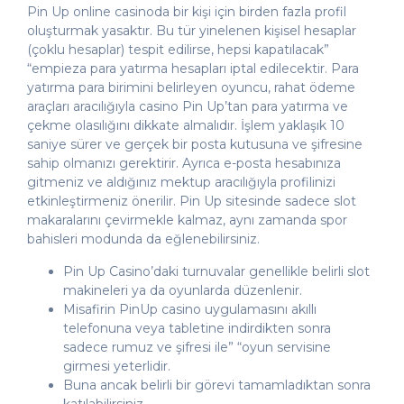
Pin Up online casinoda bir kişi için birden fazla profil
oluşturmak yasaktır. Bu tür yinelenen kişisel hesaplar
(çoklu hesaplar) tespit edilirse, hepsi kapatılacak”
“empieza para yatırma hesapları iptal edilecektir. Para
yatırma para birimini belirleyen oyuncu, rahat ödeme
araçları aracılığıyla casino Pin Up’tan para yatırma ve
çekme olasılığını dikkate almalıdır. İşlem yaklaşık 10
saniye sürer ve gerçek bir posta kutusuna ve şifresine
sahip olmanızı gerektirir. Ayrıca e-posta hesabınıza
gitmeniz ve aldığınız mektup aracılığıyla profilinizi
etkinleştirmeniz önerilir. Pin Up sitesinde sadece slot
makaralarını çevirmekle kalmaz, aynı zamanda spor
bahisleri modunda da eğlenebilirsiniz.
Pin Up Casino’daki turnuvalar genellikle belirli slot
makineleri ya da oyunlarda düzenlenir.
Misafirin PinUp casino uygulamasını akıllı
telefonuna veya tabletine indirdikten sonra
sadece rumuz ve şifresi ile” “oyun servisine
girmesi yeterlidir.
Buna ancak belirli bir görevi tamamladıktan sonra
katılabilirsiniz.