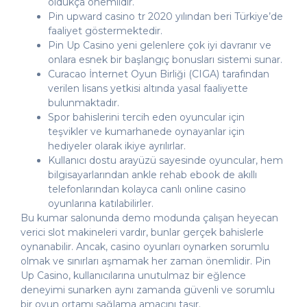
oldukça önemlidir.
Pin upward casino tr 2020 yılından beri Türkiye’de
faaliyet göstermektedir.
Pin Up Casino yeni gelenlere çok iyi davranır ve
onlara esnek bir başlangıç bonusları sistemi sunar.
Curacao İnternet Oyun Birliği (CIGA) tarafından
verilen lisans yetkisi altında yasal faaliyette
bulunmaktadır.
Spor bahislerini tercih eden oyuncular için
teşvikler ve kumarhanede oynayanlar için
hediyeler olarak ikiye ayrılırlar.
Kullanıcı dostu arayüzü sayesinde oyuncular, hem
bilgisayarlarından ankle rehab ebook de akıllı
telefonlarından kolayca canlı online casino
oyunlarına katılabilirler.
Bu kumar salonunda demo modunda çalışan heyecan
verici slot makineleri vardır, bunlar gerçek bahislerle
oynanabilir. Ancak, casino oyunları oynarken sorumlu
olmak ve sınırları aşmamak her zaman önemlidir. Pin
Up Casino, kullanıcılarına unutulmaz bir eğlence
deneyimi sunarken aynı zamanda güvenli ve sorumlu
bir oyun ortamı sağlama amacını taşır.