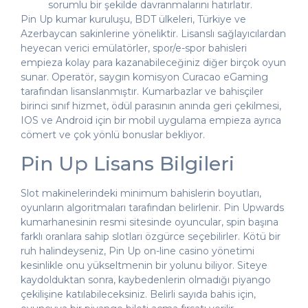
sorumlu bir şekilde davranmalarını hatırlatır.
Pin Up kumar kuruluşu, BDT ülkeleri, Türkiye ve
Azerbaycan sakinlerine yöneliktir. Lisanslı sağlayıcılardan
heyecan verici emülatörler, spor/e-spor bahisleri
empieza kolay para kazanabileceğiniz diğer birçok oyun
sunar. Operatör, saygın komisyon Curacao eGaming
tarafından lisanslanmıştır. Kumarbazlar ve bahisçiler
birinci sınıf hizmet, ödül parasının anında geri çekilmesi,
IOS ve Android için bir mobil uygulama empieza ayrıca
cömert ve çok yönlü bonuslar bekliyor.
Pin Up Lisans Bilgileri
Slot makinelerindeki minimum bahislerin boyutları,
oyunların algoritmaları tarafından belirlenir. Pin Upwards
kumarhanesinin resmi sitesinde oyuncular, spin başına
farklı oranlara sahip slotları özgürce seçebilirler. Kötü bir
ruh halindeyseniz, Pin Up on-line casino yönetimi
kesinlikle onu yükseltmenin bir yolunu biliyor. Siteye
kaydolduktan sonra, kaybedenlerin olmadığı piyango
çekilişine katılabileceksiniz. Belirli sayıda bahis için,