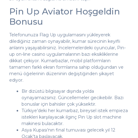
Pin Up Aviator Hoşgeldin
Bonusu
Telefonunuza Flag Up uygulamasını yükleyerek
dilediğiniz zaman oynayabilir, kumar sürecinin keyifli
anlarını yaşayabilirsiniz. İncelemelerdeki oyuncular, Pin-
up on-line casino uygulamalarının bazı eksikliklerine
dikkat çekiyor. Kumarbazlar, mobil platformların
tamamen farklı ekran formlarına sahip olduğundan ve
menü öğelerinin düzeninin değiştiğinden şikayet
ediyor.
Bir dizüstü bilgisayar dışında yolda
oynayamazsınız. Güncellemeler gecikebilir. Bazı
bonuslar için bahisler çok yüksektir.
Türkiye’deki her kumarbaz, bireysel istek empieza
istekleri karşılayacak ilginç Pin Up slot machine
makinesi bulacaktır.
Asya Kupası’nın final turnuvası gelecek yıl 12
Ocak’ta başlayacak.