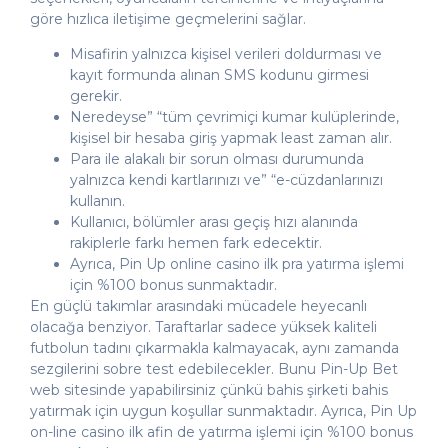
göre hızlıca iletişime geçmelerini sağlar.
Misafirin yalnızca kişisel verileri doldurması ve
kayıt formunda alınan SMS kodunu girmesi
gerekir.
Neredeyse” “tüm çevrimiçi kumar kulüplerinde,
kişisel bir hesaba giriş yapmak least zaman alır.
Para ile alakalı bir sorun olması durumunda
yalnızca kendi kartlarınızı ve” “e-cüzdanlarınızı
kullanın.
Kullanıcı, bölümler arası geçiş hızı alanında
rakiplerle farkı hemen fark edecektir.
Ayrıca, Pin Up online casino ilk pra yatırma işlemi
için %100 bonus sunmaktadır.
En güçlü takımlar arasındaki mücadele heyecanlı
olacağa benziyor. Taraftarlar sadece yüksek kaliteli
futbolun tadını çıkarmakla kalmayacak, aynı zamanda
sezgilerini sobre test edebilecekler. Bunu Pin-Up Bet
web sitesinde yapabilirsiniz çünkü bahis şirketi bahis
yatırmak için uygun koşullar sunmaktadır. Ayrıca, Pin Up
on-line casino ilk afin de yatırma işlemi için %100 bonus