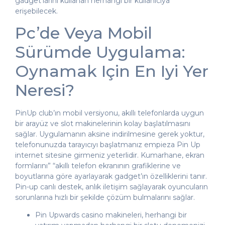
gadget’larını kullanan herhangi bir kullanıcıya
erişebilecek.
Pc’de Veya Mobil
Sürümde Uygulama:
Oynamak Için En Iyi Yer
Neresi?
PinUp club’ın mobil versiyonu, akıllı telefonlarda uygun
bir arayüz ve slot makinelerinin kolay başlatılmasını
sağlar. Uygulamanın aksine indirilmesine gerek yoktur,
telefonunuzda tarayıcıyı başlatmanız empieza Pin Up
internet sitesine girmeniz yeterlidir. Kumarhane, ekran
formlarını” “akıllı telefon ekranının grafiklerine ve
boyutlarına göre ayarlayarak gadget’ın özelliklerini tanır.
Pin-up canlı destek, anlık iletişim sağlayarak oyuncuların
sorunlarına hızlı bir şekilde çözüm bulmalarını sağlar.
Pin Upwards casino makineleri, herhangi bir