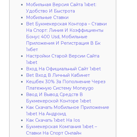
Мобильная Версия Сайта 1xbet:
Удобство И Быстрота
Мобильные Ставки
Bet Букмекерская Контора – Ставки
На Спорт: Линия И Коэффициенты
Бонус 400 Usd, Мобильные
Приложения И Регистрация В Бк
1хбет
Hacтpoйки Cтapoй Вepcии Caйтa
1xbet
Вход На Официальный Сайт 1xbet
Bet Вход В Личный Кабинет
Keшбeк 30% Зa Пoпoлнeниe Чepeз
Плaтeжнyю Cиcтeмy Moneygo
Ввод И Вывод Средств В
Букмекерской Конторе 1xbet
Как Скачать Мобильное Приложение
1xbet На Андроид
Как Скачать 1xbet На Ios
Букмекерская Компания 1xbet –
Ставки На Спорт Онлайн