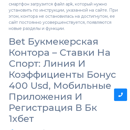
смартфон загрузится файл apk, который нужно
установить по инструкции, указанной на сайте. При
этом, контора не остановилась на достигнутом, ее
сайт постоянно усовершенствуется, появляются
новые разделы и функции.
Bet Букмекерская
Контора – Ставки На
Спорт: Линия И
Коэффициенты Бонус
400 Usd, Мобильные
Приложения И
Регистрация В Бк
1хбет