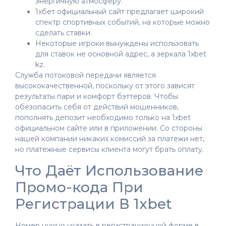
энергичную атмосферу.
1хбет официальный сайт предлагает широкий
спектр спортивных событий, на которые можно
сделать ставки.
Некоторые игроки вынуждены использовать
для ставок не основной адрес, а зеркала 1xbet
kz.
Служба потоковой передачи является
высококачественной, поскольку от этого зависят
результаты пари и комфорт бэттеров. Чтобы
обезопасить себя от действий мошенников,
пополнять депозит необходимо только на 1xbet
официальном сайте или в приложении. Со стороны
нашей компании никаких комиссий за платежи нет,
но платежные сервисы клиента могут брать оплату.
Что Даёт Использование
Промо-кода При
Регистрации В 1xbet
Номер нужно указать в регистрационной форме в