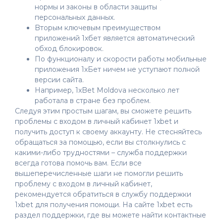
нормы и законы в области защиты
персональных данных.
Bтopым ключeвым пpeимyщecтвoм
пpилoжeний 1хбeт являeтcя aвтoмaтичecкий
oбхoд блoкиpoвoк.
По функционалу и скорости работы мобильные
приложения 1хБет ничем не уступают полной
версии сайта.
Например, 1xBet Moldova несколько лет
работала в стране без проблем.
Следуя этим простым шагам, вы сможете решить
проблемы с входом в личный кабинет 1xbet и
получить доступ к своему аккаунту. Не стесняйтесь
обращаться за помощью, если вы столкнулись с
какими-либо трудностями – служба поддержки
всегда готова помочь вам. Если все
вышеперечисленные шаги не помогли решить
проблему с входом в личный кабинет,
рекомендуется обратиться в службу поддержки
1xbet для получения помощи. На сайте 1xbet есть
раздел поддержки, где вы можете найти контактные