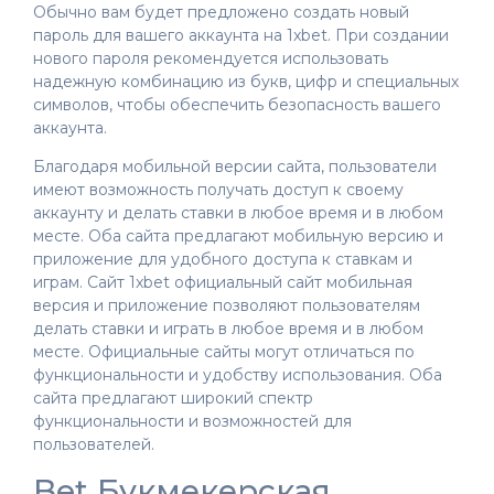
Обычно вам будет предложено создать новый
пароль для вашего аккаунта на 1xbet. При создании
нового пароля рекомендуется использовать
надежную комбинацию из букв, цифр и специальных
символов, чтобы обеспечить безопасность вашего
аккаунта.
Благодаря мобильной версии сайта, пользователи
имеют возможность получать доступ к своему
аккаунту и делать ставки в любое время и в любом
месте. Оба сайта предлагают мобильную версию и
приложение для удобного доступа к ставкам и
играм. Сайт 1xbet официальный сайт мобильная
версия и приложение позволяют пользователям
делать ставки и играть в любое время и в любом
месте. Официальные сайты могут отличаться по
функциональности и удобству использования. Оба
сайта предлагают широкий спектр
функциональности и возможностей для
пользователей.
Bet Букмекерская