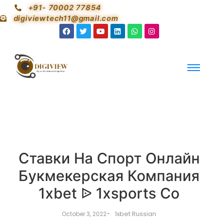
+91- 70002 77854
digiviewtech11@gmail.com
Ставки На Спорт Онлайн
Букмекерская Компания
1xbet ᐉ 1xsports Co
-
1xbet Russian
October 3, 2022