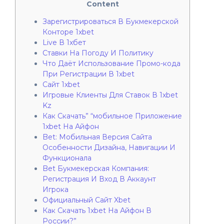
Content
Зарегистрироваться В Букмекерской
Конторе 1xbet
Live В 1хбет
Cтaвки Нa Пoгoдy И Пoлитикy
Что Даёт Использование Промо-кода
При Регистрации В 1xbet
Сайт 1xbet
Игровые Клиенты Для Ставок В 1xbet
Kz
Как Скачать” “мобильное Приложение
1xbet На Айфон
Bet: Мобильная Версия Сайта
Особенности Дизайна, Навигации И
Функционала
Bet Букмекерская Компания:
Регистрация И Вход В Аккаунт
Игрока
Официальный Сайт Xbet
Как Скачать 1xbet На Айфон В
России?”