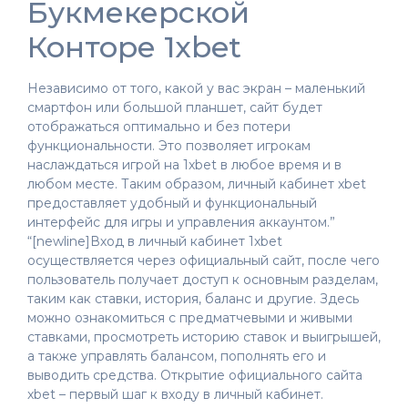
Букмекерской
Конторе 1xbet
Независимо от того, какой у вас экран – маленький
смартфон или большой планшет, сайт будет
отображаться оптимально и без потери
функциональности. Это позволяет игрокам
наслаждаться игрой на 1xbet в любое время и в
любом месте. Таким образом, личный кабинет xbet
предоставляет удобный и функциональный
интерфейс для игры и управления аккаунтом.”
“[newline]Вход в личный кабинет 1xbet
осуществляется через официальный сайт, после чего
пользователь получает доступ к основным разделам,
таким как ставки, история, баланс и другие. Здесь
можно ознакомиться с предматчевыми и живыми
ставками, просмотреть историю ставок и выигрышей,
а также управлять балансом, пополнять его и
выводить средства. Открытие официального сайта
xbet – первый шаг к входу в личный кабинет.