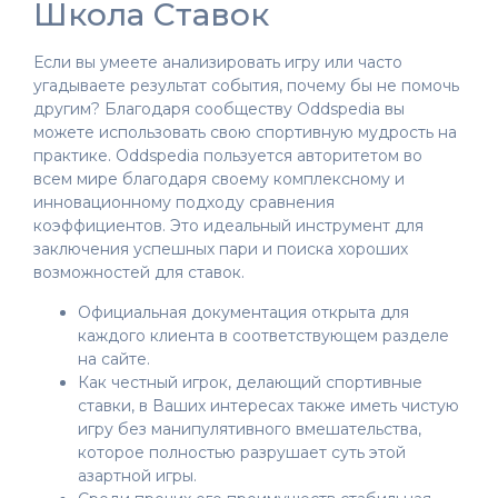
Школа Ставок
Если вы умеете анализировать игру или часто
угадываете результат события, почему бы не помочь
другим? Благодаря сообществу Oddspedia вы
можете использовать свою спортивную мудрость на
практике. Oddspedia пользуется авторитетом во
всем мире благодаря своему комплексному и
инновационному подходу сравнения
коэффициентов. Это идеальный инструмент для
заключения успешных пари и поиска хороших
возможностей для ставок.
Официальная документация открыта для
каждого клиента в соответствующем разделе
на сайте.
Как честный игрок, делающий спортивные
ставки, в Ваших интересах также иметь чистую
игру без манипулятивного вмешательства,
которое полностью разрушает суть этой
азартной игры.