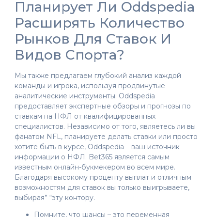
Планирует Ли Oddspedia
Расширять Количество
Рынков Для Ставок И
Видов Спорта?
Мы также предлагаем глубокий анализ каждой
команды и игрока, используя продвинутые
аналитические инструменты. Oddspedia
предоставляет экспертные обзоры и прогнозы по
ставкам на НФЛ от квалифицированных
специалистов. Независимо от того, являетесь ли вы
фанатом NFL, планируете делать ставки или просто
хотите быть в курсе, Oddspedia – ваш источник
информации о НФЛ. Bet365 является самым
известным онлайн-букмекером во всем мире.
Благодаря высокому проценту выплат и отличным
возможностям для ставок вы только выигрываете,
выбирая” “эту контору.
Помните, что шансы – это переменная