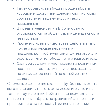
Таким образом, вам будет проще выбрать
хороший и достойный доверия сайт, который
соответствует вашему вкусу и месту
проживания.
В предматчевой линии БК они обычно
отображаются на общей странице вида спорта
или турнира.
Кроме этого, вы почувствуете действительно
яркие и волнующие переживания,
поддерживая любимую команду или игрока, и
осознавая, что их победа – это и ваш выигрыш.
Casinobaltics. com имеет ссылки на розничных
продавцов, тем самым получая комиссию с
покупки, совершенной по одной из этих
ссылок.
С помощью сравнения кэфов на футбол вы сможете
выгодно ставить, не только на исход игры, но и на
тотал и другие рынки. Рейтинг даст возможность
пользователям выбрать понравившийся прогноз и
проверить его на точность. При использовании