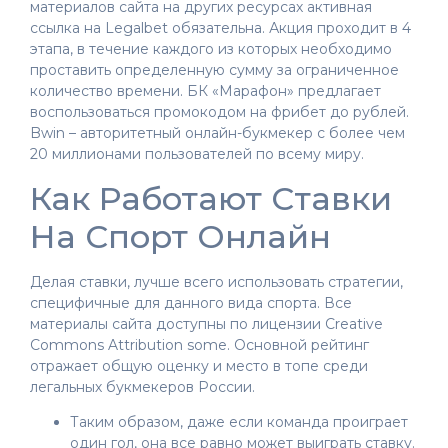
материалов сайта на других ресурсах активная
ссылка на Legalbet обязательна. Акция проходит в 4
этапа, в течение каждого из которых необходимо
проставить определенную сумму за ограниченное
количество времени. БК «Марафон» предлагает
воспользоваться промокодом на фрибет до рублей.
Bwin – авторитетный онлайн-букмекер с более чем
20 миллионами пользователей по всему миру.
Как Работают Ставки
На Спорт Онлайн
Делая ставки, лучше всего использовать стратегии,
специфичные для данного вида спорта. Все
материалы сайта доступны по лицензии Creative
Commons Attribution some. Основной рейтинг
отражает общую оценку и место в топе среди
легальных букмекеров России.
Таким образом, даже если команда проиграет
один гол, она все равно может выиграть ставку.