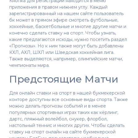
Кнопка для регистрации находится в меню
приложения в правом нижнем углу. Каждый
зарегистрированный на нашем сайте пользователь
бк может в прямом эфире смотреть футбольные,
хоккейные, баскетбольные и многие другие матчи и
конечно сделать ставку на спорт. Чтобы узнать,
какие предлагаются исходы, нужно посетить раздел
«Прогнозы». Но к ним также могут быть добавлены
КХЛ, АХЛ, ШХЛ или Шведская хоккейная лига.
Также выделяются, например, олимпийские матчи,
чемпионаты мира.
Предстоящие Матчи
Для онлайн ставки на спорт в нашей букмекерской
конторе доступны все основные виды спорта. Также
можно делать прогнозы событий и в менее
популярных спортивных играх таких как кёрлинг,
дартс, пляжный волейбол, снукер, флорбол,
настольный теннис и многих других. Чтобы сделать
ставку на спорт онлайн на сайте букмекерской