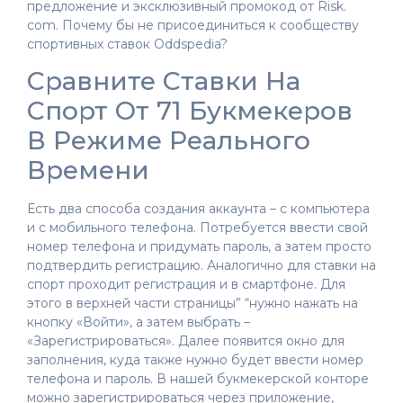
предложение и эксклюзивный промокод от Risk.
com. Почему бы не присоединиться к сообществу
спортивных ставок Oddspedia?
Cравните Ставки На
Спорт От 71 Букмекеров
В Режиме Реального
Времени
Есть два способа создания аккаунта – с компьютера
и с мобильного телефона. Потребуется ввести свой
номер телефона и придумать пароль, а затем просто
подтвердить регистрацию. Аналогично для ставки на
спорт проходит регистрация и в смартфоне. Для
этого в верхней части страницы” “нужно нажать на
кнопку «Войти», а затем выбрать –
«Зарегистрироваться». Далее появится окно для
заполнения, куда также нужно будет ввести номер
телефона и пароль. В нашей букмекерской конторе
можно зарегистрироваться через приложение,