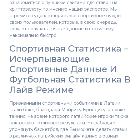
ознакомиться с лучшими сайтами для ставок на
криптовалюту по мнению наших экспертов. Мы
стремится удовлетворять все спортивные нужды
своих пользователей, которые, в свою очередь,
желают получать точные данные и статистику
максимально быстро.
Спортивная Статистика –
Исчерпывающие
Спортивные Данные И
Футбольная Статистика В
Лайв Режиме
Признанными спортивными событиями в Латвии
стали бокс, благодаря Майрису Бриедису, а также
теннис, на арене которого латвийские игроки также
показывают отличные результаты. Не забудьте
упомянуть баскетбол, где Вы можете делать ставки
в различных латвийских онлайн казино в разных