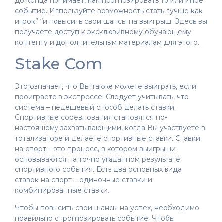
до конца понимает, как прогнозировать то или иное
событие. Используйте возможность стать лучше как
игрок” “и повысить свои шансы на выигрыш. Здесь вы
получаете доступ к эксклюзивному обучающему
контенту и дополнительным материалам для этого.
Stake Com
Это означает, что Вы также можете выиграть, если
проиграете в экспрессе. Следует учитывать, что
система – недешевый способ делать ставки.
Спортивные соревнования становятся по-
настоящему захватывающими, когда Вы участвуете в
тотализаторе и делаете спортивные ставки. Ставки
на спорт – это процесс, в котором выигрыши
основываются на точно угаданном результате
спортивного события. Есть два основных вида
ставок на спорт – одиночные ставки и
комбинированные ставки.
Чтобы повысить свои шансы на успех, необходимо
правильно спрогнозировать событие. Чтобы