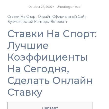
-
Uncategorized
October 27, 2022
Ставки На Спорт Онлайн Официальный Сайт
Букмекерской Конторы Betboom
Ставки На Спорт:
Лучшие
Коэффициенты
На Сегодня,
Сделать Онлайн
Ставку
Content