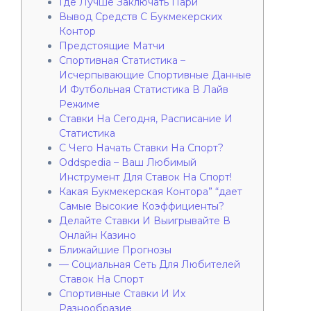
Где Лучше Заключать Пари
Вывод Средств С Букмекерских
Контор
Предстоящие Матчи
Спортивная Статистика –
Исчерпывающие Спортивные Данные
И Футбольная Статистика В Лайв
Режиме
Ставки На Сегодня, Расписание И
Статистика
С Чего Начать Ставки На Спорт?
Oddspedia – Ваш Любимый
Инструмент Для Ставок На Спорт!
Какая Букмекерская Контора” “дает
Самые Высокие Коэффициенты?
Делайте Ставки И Выигрывайте В
Онлайн Казино
Ближайшие Прогнозы
— Социальная Сеть Для Любителей
Ставок На Спорт
Спортивные Ставки И Их
Разнообразие