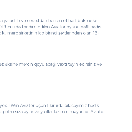
ldə yaradılıb və o vaxtdan bəri ən etibarlı bukmeker
019-cu ildə təqdim edilən Aviator oyunu qəfil hədis
i, mərc şirkətinin lap birinci şərtlərindən olan 18+
əksinə mərcin qoyulacağı vaxtı təyin edirsiniz və
x. 1Win Aviator üçün fikir edə biləcəyimiz hədis
 ötrü sizə aylar və ya illər lazım olmayacaq. Aviator