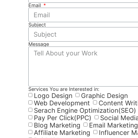
Email
Subject
Message
Services You are Interested in:
Logo Design
Graphic Design
Web Development
Content Writ
Serach Engine Optimization(SEO)
Pay Per Click(PPC)
Social Medi
Blog Marketing
Email Marketing
Affiliate Marketing
Influencer M