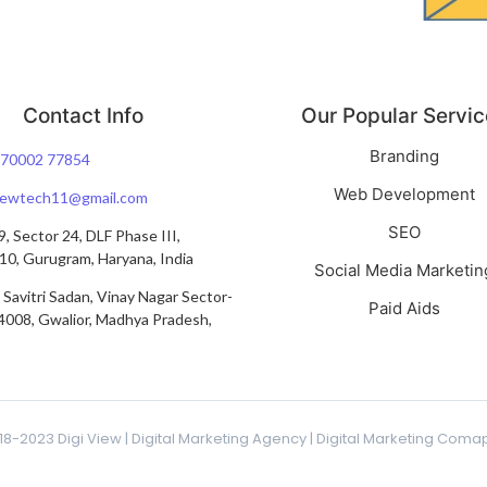
Contact Info
Our Popular Servic
Branding
 70002 77854
Web Development
viewtech11@gmail.com
SEO
, Sector 24, DLF Phase III,
0, Gurugram, Haryana, India
Social Media Marketin
 Savitri Sadan, Vinay Nagar Sector-
Paid Aids
4008, Gwalior, Madhya Pradesh,
18-2023 Digi View | Digital Marketing Agency | Digital Marketing Com