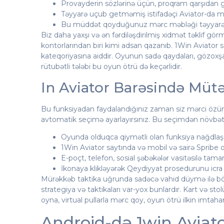
Provayderin sözlərinə üçün, proqram qarşıdan
Təyyarə uçub getməmiş istifadəçi Aviator-da m
Bu müddət qoyduğunuz mərc məbləği təyyarəni
Biz daha yaxşı və ən fərdiləşdirilmiş xidmət təklif gör
kontorlarından biri kimi adsan qazanıb. 1Win Aviator s
kateqoriyasına aiddir. Oyunun sadə qaydaları, gözoxşaya
rütubətli tələbi bu oyun ötrü də keçərlidir.
In Aviator Barəsində Mütə
Bu funksiyadan faydalandığınız zaman siz mərci özün
avtomatik seçimə ayarlayırsınız. Bu seçimdən növbət
Oyunda olduqca qiymətli olan funksiya nağdlaşdı
1Win Aviator saytında və mobil və sairə Spribe oy
E-poçt, telefon, sosial şəbəkələr vasitəsilə ta
İkonaya klikləyərək Qeydiyyat prosedurunu icra ed
Mürəkkəb taktika uğrunda sadəcə vahid düymə ilə böyü
strategiya və taktikaları var-yox bunlardır. Kart və s
oyna, virtual pullarla mərc qoy, oyun ötrü ilkin imtaha
Android-də 1win Aviat