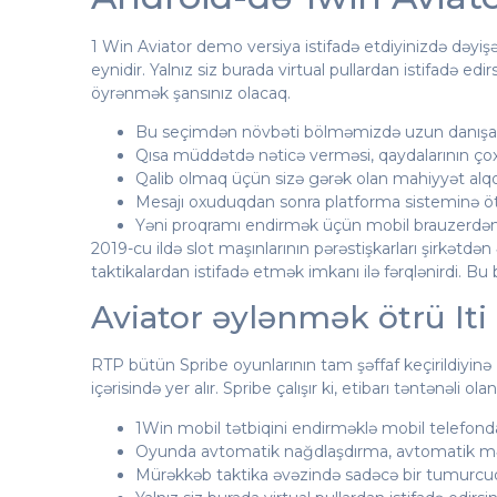
1 Win Aviator demo versiya istifadə etdiyinizdə dəy
eynidir. Yalnız siz burada virtual pullardan istifadə 
öyrənmək şansınız olacaq.
Bu seçimdən növbəti bölməmizdə uzun danışa
Qısa müddətdə nəticə verməsi, qaydalarının ço
Qalib olmaq üçün sizə gərək olan mahiyyət alqor
Mesajı oxuduqdan sonra platforma sisteminə ö
Yəni proqramı endirmək üçün mobil brauzerdən 
2019-cu ildə slot maşınlarının pərəstişkarları şirkətdə
taktikalardan istifadə etmək imkanı ilə fərqlənirdi. B
Aviator əylənmək ötrü Iti
RTP bütün Spribe oyunlarının tam şəffaf keçirildiyinə 
içərisində yer alır. Spribe çalışır ki, etibarı təntənəli ol
1Win mobil tətbiqini endirməklə mobil telefonda 
Oyunda avtomatik nağdlaşdırma, avtomatik mərc
Mürəkkəb taktika əvəzində sadəcə bir tumurcuq 