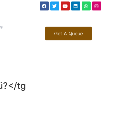
gs
Get A Queue
ü?</tg