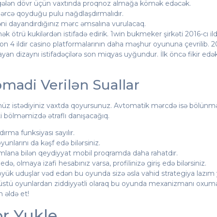
 gələn dövr üçün vaxtında proqnoz almağa kömək edəcək.
ərcə qoyduğu pulu nağdlaşdırmalıdır.
 dayandırdığınız mərc əmsalına vurulacaq.
mək ötrü kukilərdən istifadə edirik. 1win bukmeker şirkəti 2016-cı i
on 4 ildir casino platformalarının daha məşhur oyununa çevrilib. 2
n dizaynı istifadəçilərə son miqyas uyğundur. İlk öncə fikir edək k
madi Verilən Suallar
üz istədiyiniz vaxtda qoyursunuz. Avtomatik mərcdə isə bölünməz 
i bölməmizdə ətraflı danışacağıq.
rma funksiyası sayılır.
unlarını da kəşf edə bilərsiniz.
mamlana bilən qeydiyyat mobil proqramda daha rahatdır.
ə, olmaya izafi hesabınız varsa, profilinizə giriş edə bilərsiniz.
k uduşlar vəd edən bu oyunda sizə əsla vahid strategiya lazım yo
tolüstü oyunlardan ziddiyyətli olaraq bu oyunda mexanizmanı oxumaq
n əldə et!
or Yukle