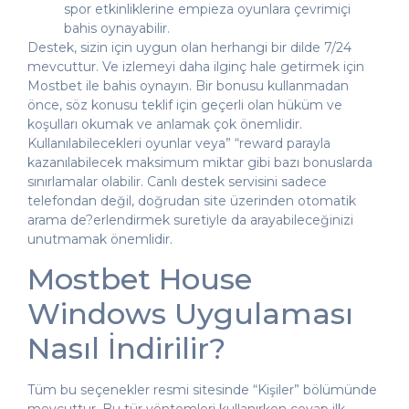
spor etkinliklerine empieza oyunlara çevrimiçi
bahis oynayabilir.
Destek, sizin için uygun olan herhangi bir dilde 7/24
mevcuttur. Ve izlemeyi daha ilginç hale getirmek için
Mostbet ile bahis oynayın. Bir bonusu kullanmadan
önce, söz konusu teklif için geçerli olan hüküm ve
koşulları okumak ve anlamak çok önemlidir.
Kullanılabilecekleri oyunlar veya” “reward parayla
kazanılabilecek maksimum miktar gibi bazı bonuslarda
sınırlamalar olabilir. Canlı destek servisini sadece
telefondan değil, doğrudan site üzerinden otomatik
arama de?erlendirmek suretiyle da arayabileceğinizi
unutmamak önemlidir.
Mostbet House
Windows Uygulaması
Nasıl İndirilir?
Tüm bu seçenekler resmi sitesinde “Kişiler” bölümünde