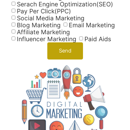
Serach Engine Optimization(SEO)
Pay Per Click(PPC)
Social Media Marketing
Blog Marketing
Email Marketing
Affiliate Marketing
Influencer Marketing
Paid Aids
Send