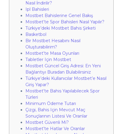
Nasıl İndirilir?
Ipl Bahisleri
Mostbet Bahislerine Genel Bakış
Mostbet’te Spor Bahisleri Nasıl Yapılır?
Türkiye’deki Mostbet Bahis Şirketi
Basketbol
Bir Mostbet Hesabını Nasıl
Oluşturabilirim?
Mostbet’te Masa Oyunları
Tabletler Için Mostbet
Mostbet Güncel Giriş Adresi: En Yeni
Bağlantıyı Buradan Bulabilirsiniz
Türkiye’deki Kullanıcılar Mostbet’e Nasıl
Giriş Yapar?
Mostbet’te Bahis Yapılabilecek Spor
Türleri
Minimum Ödeme Tutarı
Çizgi, Bahis Için Mevcut Maç
Sonuçlarının Listesi Ve Oranlar
Mostbet Güvenli Mi?
Mostbet’te Hatlar Ve Oranlar