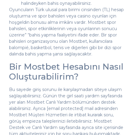
halindeyken bahis oynayabilirsiniz.
Oyuncuların Türk ulusal para birimi cinsinden (TL) hesap
oluşturma ve spor bahisleri veya casino oyunları için
hoşgeldin bonusu alma imkânı vardır. Mostbet spor
bahisleri, spor etkinliklerinin veya oyunlarının sonucu
üzerine” “bahis yapma faaliyetini ifade eder. Bir spor
bahisleri organizasyonu olan Mostbet, kullanıcılara
balompié, basketbol, tenis ve diğerleri gibi bir dizi spor
dalında bahis yapma şansı sağlayacaktır.
Bir Mostbet Hesabını Nasıl
Oluşturabilirim?
Bu sayede giriş sorunu ile karşılaşmadan siteye ulaşım
sağlayabilirsiniz. Günün the girl saati yardım sayfasında
yer alan Mostbet Canlı Yardım bölümünden destek
alabilirsiniz. Ayrıca [email protected] mail adresinden
Mostbet Müşteri Hizmetleri ile irtibat kurarak soru,
görüş empieza taleplerinizi iletebilirsiniz. Mostbet
Destek ve Canlı Yardım sayfasında ayrıca site içerisinde
tüm aktiviteleriniz için bir soru bankası bulunmaktadır.