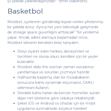
iyi şekilde yararlandığınızdan” “emin olabilirsiniz.
Basketbol
Mostbet, üyelerinin gönderdiği kişisel verileri şifrelenmiş
bir şekilde korur. Ayrıca her yeni teknolojik gelişmede
de storage space güvenliğini arttıracak” “bir yenileme
yapar. Ancak, adres aramaya başlamadan önce,
Mostbet sitesinin kendisini biraz tanıyalım.
Siteyi ziyaret eden herkes, deneyimleri ve
tercihleri ne olursa olsun, kendileri için bir şeyler
bulacaktır.
Mostbet ekibi the woman zaman sorularınızı
yanıtlamaya ve sorunları çözmeye hazırdır.
Halihazırda başlamış olan bir müsabakanın
sonucuna bahis oynamak istiyorsanız, CANLI
sekmesini kullanın.
Sitedeki bahis hatları da benzer hizmetler sunan
diğer net sitelerine göre oldukça rekabetçidir.
Şirket iOS ve Android os cihazlar için bir mobil
uygulama sunmaktadır, böylece hareket