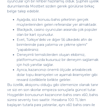
oyuncular için bir rehber hazırlamış olduk. Şüpheli üyelik
durumlarında Mostbet sizden gerek görülürse birkaç
belge talep edebilir.
Aşağıda, söz konusu bahis şirketinin gerçek
müşterilerinden gelen referanslar yer almaktadır.
Blackjack, casino oyuncuları arasında çok popüler
olan bir kart oyunudur.
Evet, Türkiye’deki ve diğer 56 ülkedeki afin de
birimlerinde para yatırma ve çekme işlemi”
“yapabilirsiniz.
Deneyimli temsilcilerden oluşan ekibimiz,
platformumuzda kusursuz bir deneyim sağlamak
için hızlı yanıtlar sağlar.
Ayrıca, kazancınızı önemli ölçüde artırabilecek
dolar topu ikramiyeleri ve aşamalı ikramiyeler gibi
reward özelliklerle birlikte gelirler.
Bu özellik, aksiyonu olduğu gibi izlemenize olanak tanır
ve sizi en son skorlar empieza sonuçlarla güncel tutar.
Hoşgeldin bonusunun kazancının bahis oranı x60, bahis
süresi seventy two saattir. Hesabına 100 TL’den
başlayan tutarla para yatıranlar, aynı x60 bahis oranı ile