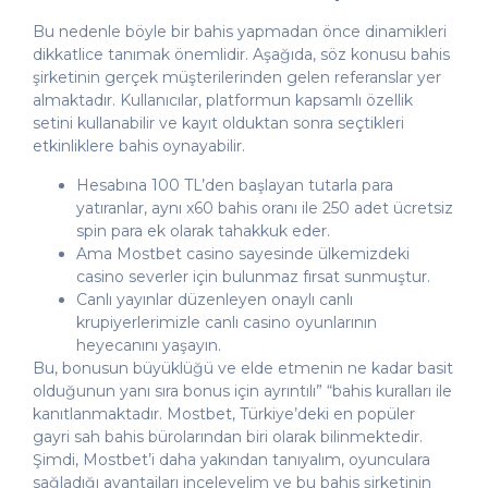
Bu nedenle böyle bir bahis yapmadan önce dinamikleri
dikkatlice tanımak önemlidir. Aşağıda, söz konusu bahis
şirketinin gerçek müşterilerinden gelen referanslar yer
almaktadır. Kullanıcılar, platformun kapsamlı özellik
setini kullanabilir ve kayıt olduktan sonra seçtikleri
etkinliklere bahis oynayabilir.
Hesabına 100 TL’den başlayan tutarla para
yatıranlar, aynı x60 bahis oranı ile 250 adet ücretsiz
spin para ek olarak tahakkuk eder.
Ama Mostbet casino sayesinde ülkemizdeki
casino severler için bulunmaz fırsat sunmuştur.
Canlı yayınlar düzenleyen onaylı canlı
krupiyerlerimizle canlı casino oyunlarının
heyecanını yaşayın.
Bu, bonusun büyüklüğü ve elde etmenin ne kadar basit
olduğunun yanı sıra bonus için ayrıntılı” “bahis kuralları ile
kanıtlanmaktadır. Mostbet, Türkiye’deki en popüler
gayri sah bahis bürolarından biri olarak bilinmektedir.
Şimdi, Mostbet’i daha yakından tanıyalım, oyunculara
sağladığı avantajları inceleyelim ve bu bahis şirketinin