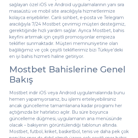
sağlayan özel iOS ve Android uygulamalarının yanı sıra
masaüstü ve mobil site aracılığıyla hizmetlerimize
kolayca erişebilirler. Canlı sohbet, e-posta ve Telegram
aracılığıyla 7/24 Mostbet çevrimiçi müşteri desteğimiz,
gerektiğinde hızlı yardım sağlar. Ayrıca Mostbet, bahis
keyfini artırmak için çeşitli promosyonlar empieza
teklifler sunmaktadır. Müşteri memnuniyetine olan
bağlılığımız ve çok çeşitli tekliflerimiz bizi Türkiye’deki
en iyi bahis hizmeti haline getiriyor.
Mostbet Bahislerine Genel
Bakış
Mostbet indir iOS veya Android uygulamalarında bunu
hemen yapamıyorsanız, bu işlemi erteleyebilirsiniz
ancak güncelleme tamamlanana kadar programı her
açtığınızda bir hatırlatıcı açılır. Bu süre boyunca
güncelleme düğmesi, uygulamanın ana menüsünde
olacak – bakiyenin görüntülendiği tablonun altında.
Mostbet, futbol, kriket, basketbol, tenis ve daha pek çok
popüler spor da dahil olmak üzere çok çeşitli spor bahis