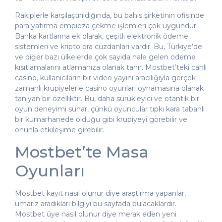
Rakiplerle karşılaştırıldığında, bu bahis şirketinin ofisinde
para yatırma empieza çekme işlemleri çok uygundur.
Banka kartlarına ek olarak, çeşitli elektronik ödeme
sistemleri ve kripto pra cüzdanları vardır. Bu, Türkiye’de
ve diğer bazı ülkelerde çok sayıda hale gelen ödeme
kısıtlamalarını atlamanıza olanak tanır. Mostbet’teki canlı
casino, kullanıcıların bir video yayını aracılığıyla gerçek
zamanlı krupiyelerle casino oyunları oynamasına olanak
tanıyan bir özelliktir. Bu, daha sürükleyici ve otantik bir
oyun deneyimi sunar, çünkü oyuncular tıpkı kara tabanlı
bir kumarhanede olduğu gibi krupiyeyi görebilir ve
onunla etkileşime girebilir.
Mostbet’te Masa
Oyunları
Mostbet kayıt nasıl olunur diye araştırma yapanlar,
umarız aradıkları bilgiyi bu sayfada bulacaklardır.
Mostbet üye nasıl olunur diye merak eden yeni