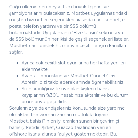
Çoğu ülkenin neredeyse tüm büyük liglerini ve
şampiyonalarını bulacaksınız. Mostbet uygulamasındaki
müşteri hizmetleri seçenekleri arasında canlı sohbet, e-
posta, telefon yardımı ve bir SSS bölümü
bulunmaktadır. Uygulamanın ‘Bize Ulaşın’ sekmesi ya
da SSS bölümünün her ikisi de çeşitli seçenekleri listeler.
Mostbet canlı destek hizmetiyle çeşitli iletişim kanalları
sağlar.
Ayrıca çok çeşitli slot oyunlarına her hafta yenileri
eklenmekte.
Avantajlı bonusların ve Mostbet Güncel Giriş
Adresini bizi takip ederek anında öğrenebilirsiniz.
Sizin aracılığınız ile üye olan kişilerin bahis
kayıplarının %30’u hesabınıza aktarılır ve bu durum
ömür boyu geçerlidir.
Sorularınız ya da endişeleriniz konusunda size yardımcı
olmaktan the woman zaman mutluluk duyarız.
Mostbet, bahis i?in en iyi oranları sunan bir çevrimiçi
bahis şirketidir. Şirket, Curacao tarafından verilen
offshore lisansı altında faaliyet göstermektedir. Bu,