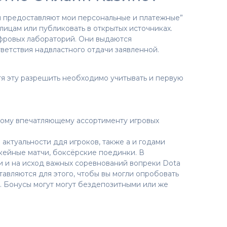
ки предоставляют мои персональные и платежные”
лицам или публиковать в открытых источниках.
ифровых лабораторий. Они выдаются
ветствия надвластного отдачи заявленной.
тя эту разрешить необходимо учитывать и первую
авому впечатляющему ассортименту игровых
актуальности ддя игроков, также а и годами
кейные матчи, боксёрские поединки. В
ки и на исход важных соревнований вопреки Dota
тавляются для этого, чтобы вы могли опробовать
я. Бонусы могут могут бездепозитными или же