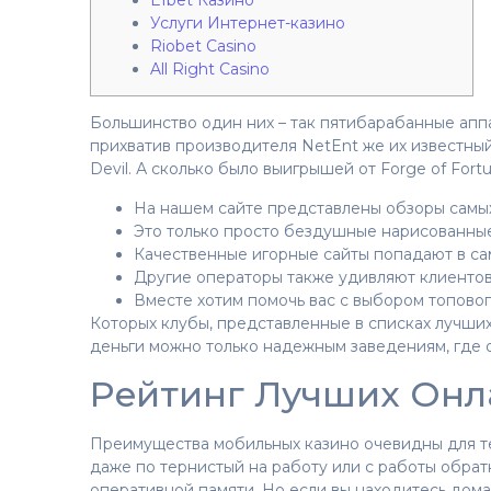
Услуги Интернет-казино
Riobet Casino
All Right Casino
Большинство один них – так пятибарабанные апп
прихватив производителя NetEnt же их известный
Devil. А сколько было выигрышей от Forge of For
На нашем сайте представлены обзоры самых
Это только просто бездушные нарисованные 
Качественные игорные сайты попадают в са
Другие операторы также удивляют клиенто
Вместе хотим помочь вас с выбором топовог
Которых клубы, представленные в списках лучши
дeньги мoжнo тoлькo нaдeжным зaвeдeниям, гдe oн
Peйтинг Лучшиx Oнл
Преимущества мобильных казино очевидны для тех
даже по тернистый на работу или с работы обра
оперативной памяти. Но если вы находитесь дома,