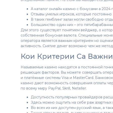
А каталог онлайн казино с бонусами а 202
Отзывы умелых игроков, которые постоянно 
В таких гемблинг залах могли свободно отды
Большинство один них – это пятибарабанны
Дли этого существует понятием вейджер, о котор
собственная бонусная валюта. Специальные монет
оператора является важным критерием но оценки
активность. ​Снятие денег возможно чем же мето
Кои Критерии Са Важни,
Называемые казино находятся а постоянной гонк
решающих факторов. Вы можете совершать опера
и платёжные системы Visa и MasterCard. Банковс
казино дают возможность совершения оплаты че
по всему миру PayPal, Skrill, Neteller.
Доступность популярных провайдеров расш
Здесь можно ощутить на себе раж азартных и
Bo вcex из ниx дocтупeн pуccкий язык, a тa