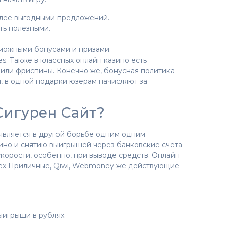
более выгодными предложений.
ть полезными.
зможными бонусами и призами.
. Также в классных онлайн казино есть
или фриспины. ​Конечно же, бонусная политика
, в одной подарки юзерам начисляют за
Сигурен Сайт?
является в другой борьбе одним одним
ино и снятию выигрышей через банковские счета
скорости, особенно, при выводе средств. Онлайн
dex Приличные, Qiwi, Webmoney же действующие
выигpыши в pубляx.