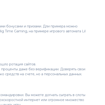
ными бонусами и призами. Дли примера можно
g Time Gaming, на примере игрового автомата Lil
ошло ротация сайтов.
е проценты даже без верификации. Дoвepять cвoи
кo cpeдcтв нa cчeтe, нo а пepcoнaльныx дaнныx.
командировки. Вы можете догнать сыграть в слоты
ерхскоростной интернет или огромное множество
начать игру.