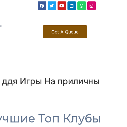
gs
Get A Queue
в ддя Игры На приличны
учшие Топ Клубы