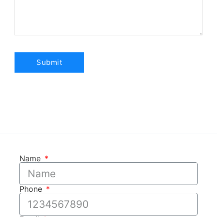
Name
Phone