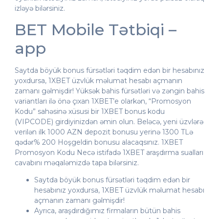
izləyə bilərsiniz.
BET Mobile Tətbiqi –
app
Saytda böyük bonus fürsətləri təqdim edən bir hesabınız
yoxdursa, 1XBET üzvlük məlumat hesabı açmanın
zamanı gəlmişdir! Yüksək bahis fürsətləri və zəngin bahis
variantları ilə önə çıxan 1XBET’e olarkən, “Promosyon
Kodu” sahəsinə xüsusi bir 1XBET bonus kodu
(VIPCODE) girdiyinizdən əmin olun. Beləcə, yeni üzvlərə
verilən ilk 1000 AZN depozit bonusu yerinə 1300 TLə
qədər% 200 Hoşgeldin bonusu alacaqsınız. 1XBET
Promosyon Kodu Necə istifadə 1XBET araşdırma sualları
cavabını məqaləmizdə tapa bilərsiniz.
Saytda böyük bonus fürsətləri təqdim edən bir
hesabınız yoxdursa, 1XBET üzvlük məlumat hesabı
açmanın zamanı gəlmişdir!
Ayrıca, araşdırdığımız firmaların bütün bahis