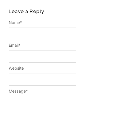
Leave a Reply
Name
*
Email
*
Website
Message
*