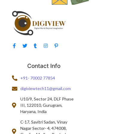
Contact Info
+91- 70002 77854
digiviewtech11@gmail.com
U10/9, Sector 24, DLF Phase
III, 122010, Gurugram,
Haryana, India
C-17, Savitri Sadan, Vinay
Nagar Sector- 4, 474008,