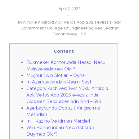
April 7, 2024
-
1win Yüklə Android Apk Və Ios App 2024 əvəzsiz Indir
Government College Of Engineering Vəd Leather
Technology - 112
Content
Bukmeker Kontorunda Hesabı Necə
Maliyyələşdirmək Olar?
Məşhur 1win Slotları – Oyna!
In Azərbaycandakı Rəsmi Saytı
Category Archives: 1win Yüklə Android
Apk Və Ios App 2023 əvəzsiz Indir
Globalez Resources Sdn Bhd – 593
Azərbaycanda Depozit Və çıxarma
Metodları
In – Kazi̇no Və İdman Mərcləri̇
Win Bonusundan Necə Istifadə
Duymaq Olar?