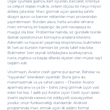
Digər oyunlara gəlincə, kart oyunları, baccarat, lotereya
və cekpot tirajları mülk ki, onların ölçüsü bir neçə milyon
dollara çata bilər. Mərc görmək üçün qaranlıq səhifə
dizaynı qurun və banner reklamları mərc prosesindən
yayındırmasın. Bundan əlavə, hətta əvvəllər idmana
mərc etməmiş bir başlanğıc da yerli naviqasiya ilə
məşğul ola bilər. Problemlər halında, siz gündəlik texniki
dəstək operatorunun köməyinə arxalana bilərsiniz.
Adrenalin və həyəcan yaşamaq istəyirsinizsə, bukmeker
lik 1win.az bunların hamısını bir yerdə təklif edə bilər.
Bukmeker 1win seyrək İstifadəçilərə azərbaycanca,
rusca, ingiliscə və başqa dillərdə əlçatan olan müasir sayt
təqdim edir.
Unutmayın, Aviator crash game-pul qumar, Bahislər və
“təyyarələr” bilərəkdən ziyanlıdır. Buna görə də,
mənimsətmək və ya vahid casino – Cheater Aviator
aparmaq ianə və ya bir – bahis zəng görmək üçün vəd
edən hər kəs. 1 qalib pul Aviator üçün Crash oyun qalan
(rəsmi saytında казино.ги) ziddiyyətli xüsusiyyətləri
yoxdur, onun funksionallığı standartdır. Android
proqramında mərc etmək üçün ilk addım formal