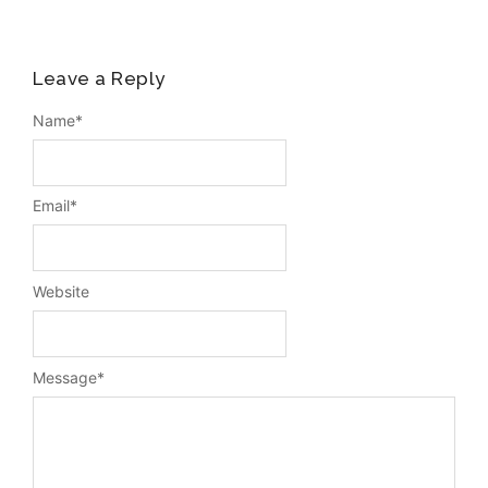
Leave a Reply
Name
*
Email
*
Website
Message
*