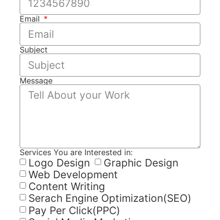
Email
Subject
Message
Services You are Interested in:
Logo Design
Graphic Design
Web Development
Content Writing
Serach Engine Optimization(SEO)
Pay Per Click(PPC)