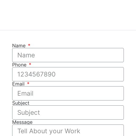
Name
Phone
Email
Subject
Message