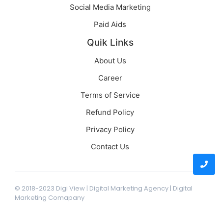
Social Media Marketing
Paid Aids
Quik Links
About Us
Career
Terms of Service
Refund Policy
Privacy Policy
Contact Us
© 2018-2023 Digi View | Digital Marketing Agency | Digital
Marketing Comapany