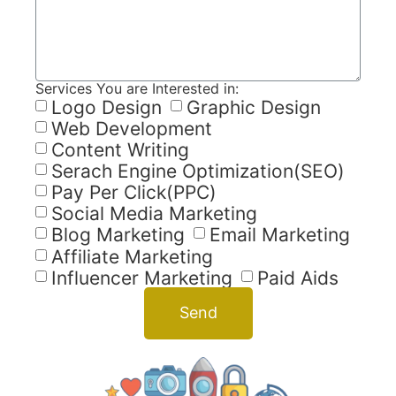
Services You are Interested in:
Logo Design
Graphic Design
Web Development
Content Writing
Serach Engine Optimization(SEO)
Pay Per Click(PPC)
Social Media Marketing
Blog Marketing
Email Marketing
Affiliate Marketing
Influencer Marketing
Paid Aids
Send