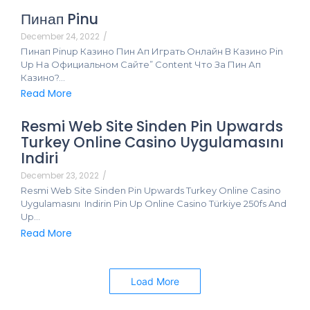
Пинап Pinu
December 24, 2022
/
Пинап Pinup Казино Пин Ап Играть Онлайн В Казино Pin
Up На Официальном Сайте” Content Что За Пин Ап
Казино?…
Read More
Resmi Web Site Sinden Pin Upwards
Turkey Online Casino Uygulamasını ️
Indiri
December 23, 2022
/
Resmi Web Site Sinden Pin Upwards Turkey Online Casino
Uygulamasını ️ Indirin Pin Up Online Casino Türkiye 250fs And
Up…
Read More
Load More