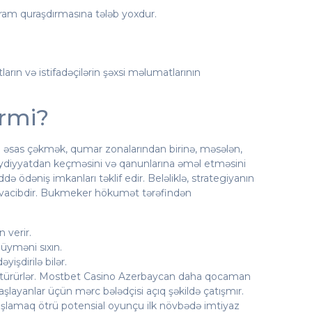
qram quraşdırmasına tələb yoxdur.
rın və istifadəçilərin şəxsi məlumatlarının
rmi?
na əsas çəkmək, qumar zonalarından birinə, məsələn,
 qeydiyyatdan keçməsini və qanunlarına əməl etməsini
ödəniş imkanları təklif edir. Beləliklə, strategiyanın
q vacibdir. Bukmeker hökumət tərəfindən
 verir.
üyməni sıxın.
işdirilə bilər.
u götürürlər. Mostbet Casino Azerbaycan daha qocaman
layanlar üçün mərc bələdçisi açıq şəkildə çatışmır.
başlamaq ötrü potensial oyunçu ilk növbədə imtiyaz