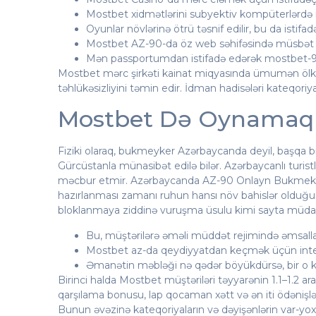
Mostbet xidmətlərini subyektiv kompüterlərdə i
Oyunlar növlərinə ötrü təsnif edilir, bu da istifad
Mostbet AZ-90-da öz web səhifəsində müsbət rə
Mən passportumdan istifadə edərək mostbet-
Mostbet mərc şirkəti kainat miqyasında ümumən ölkələrd
təhlükəsizliyini təmin edir. İdman hadisələri kateqoriy
Mostbet Də Oynamaq T
Fiziki olaraq, bukmeyker Azərbaycanda deyil, başqa bi
Gürcüstanla münasibət edilə bilər. Azərbaycanlı turis
məcbur etmir. Azərbaycanda AZ-90 Onlayn Bukmeker kont
hazırlanması zamanı ruhun hansı növ bahislər olduğu
bloklanmaya ziddinə vuruşma üsulu kimi sayta müdafiə 
Bu, müştərilərə əməli müddət rejimində əmsall
Mostbet az-da qeydiyyatdan keçmək üçün intern
Əmanətin məbləği nə qədər böyükdürsə, bir o kəm
Birinci halda Mostbet müştəriləri təyyarənin 1.1–1.2
qarşılama bonusu, lap qocaman xətt və ən iti ödənişlə
Bunun əvəzinə kateqoriyaların və dəyişənlərin var-yo