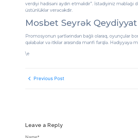
verdiyi hadisəni aydın etməlidir”. İstədiyiniz məblə
üstünlüklər verəcəkdir.
Mosbet Seyrək Qeydiyyat 
Promosyonun şərtlərindən bağlı olaraq, oyunçular bon
qələbələr və itkilər arasında mənfi fərqlə. Hədiy
\e
Previous Post
Leave a Reply
Name
*