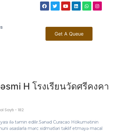
gs
Get A Queue
smi H โรงเรียนวัดศรีคงคา
 Saytı - 182
ziyası ilə təmin edilir.Sənəd Curacao Hökumətinin
uni əsaslarla mərc xidmətləri təklif etməyə macal