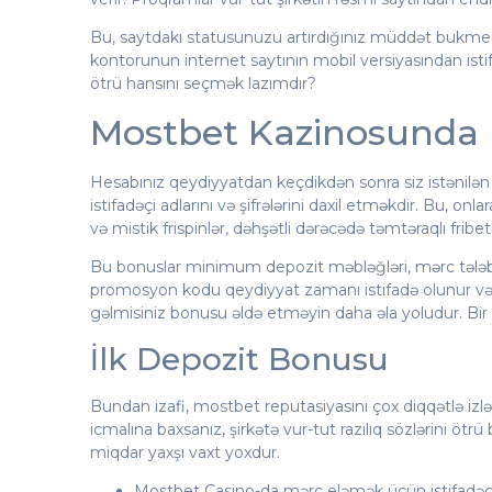
Bu, saytdakı statusunuzu artırdığınız müddət bukmeker
kontorunun internet saytının mobil versiyasından istif
ötrü hansını seçmək lazımdır?
Mostbet Kazinosunda 
Hesabınız qeydiyyatdan keçdikdən sonra siz istənilən
istifadəçi adlarını və şifrələrini daxil etməkdir. Bu
və mistik frispinlər, dəhşətli dərəcədə təmtəraqlı fribet
Bu bonuslar minimum depozit məbləğləri, mərc tələblər
promosyon kodu qeydiyyat zamanı istifadə olunur və
gəlmisiniz bonusu əldə etməyin daha əla yoludur. Bir
İlk Depozit Bonusu
Bundan izafi, mostbet reputasiyasını çox diqqətlə izlə
icmalına baxsanız, şirkətə vur-tut razılıq sözlərini ö
miqdar yaxşı vaxt yoxdur.
Mostbet Casino-da mərc eləmək üçün istifadəçilə