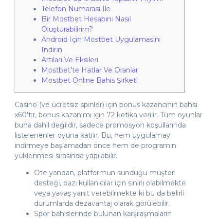
Telefon Numarası Ile
Bir Mostbet Hesabını Nasıl
Oluşturabilirim?
Android Için Mostbet Uygulamasını
Indirin
Artıları Ve Eksileri
Mostbet’te Hatlar Ve Oranlar
Mostbet Online Bahis Şirketi
Casino (ve ücretsiz spinler) için bonus kazancının bahsi
x60’tır, bonus kazanımı için 72 ketika verilir. Tüm oyunlar
buna dahil değildir, sadece promosyon koşullarında
listelenenler oyuna katılır. Bu, hem uygulamayı
indirmeye başlamadan önce hem de programın
yüklenmesi sırasında yapılabilir.
Öte yandan, platformun sunduğu müşteri
desteği, bazı kullanıcılar için sınırlı olabilmekte
veya yavaş yanıt verebilmekte ki bu da belirli
durumlarda dezavantaj olarak görülebilir.
Spor bahislerinde bulunan karşılaşmaların