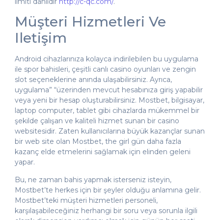
limiti dahildir
http://c-qc.com/
.
Müşteri Hizmetleri Ve
Iletişim
Android cihazlarınıza kolayca indirilebilen bu uygulama
ile spor bahisleri, çeşitli canlı casino oyunları ve zengin
slot seçeneklerine anında ulaşabilirsiniz. Ayrıca,
uygulama” “üzerinden mevcut hesabınıza giriş yapabilir
veya yeni bir hesap oluşturabilirsiniz. Mostbet, bilgisayar,
laptop computer, tablet gibi cihazlarda mükemmel bir
şekilde çalışan ve kaliteli hizmet sunan bir casino
websitesidir. Zaten kullanıcılarına büyük kazançlar sunan
bir web site olan Mostbet, the girl gün daha fazla
kazanç elde etmelerini sağlamak için elinden geleni
yapar.
Bu, ne zaman bahis yapmak isterseniz isteyin,
Mostbet’te herkes için bir şeyler olduğu anlamına gelir.
Mostbet’teki müşteri hizmetleri personeli,
karşılaşabileceğiniz herhangi bir soru veya sorunla ilgili