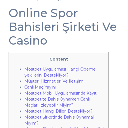
Online Spor
Bahisleri Şirketi Ve
Casino
Content
Mostbet Uygulaması Hangi Ödeme
Şekillerini Destekliyor?
Müşteri Hizmetleri Ve Iletişim
Canlı Maç Yayını
Mostbet Mobil Uygulamasında Kayıt
Mostbet’te Bahis Oynarken Canlı
Maçları Izleyebilir Miyim?
Mostbet Hangi Dilleri Destekliyor?
Mostbet Şirketinde Bahis Oynamalı
Mıyım?