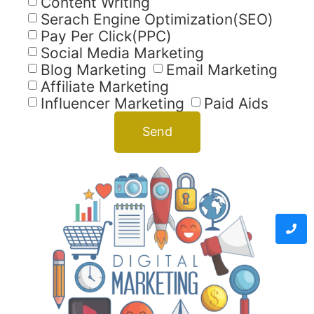
Content Writing
Serach Engine Optimization(SEO)
Pay Per Click(PPC)
Social Media Marketing
Blog Marketing
Email Marketing
Affiliate Marketing
Influencer Marketing
Paid Aids
Send