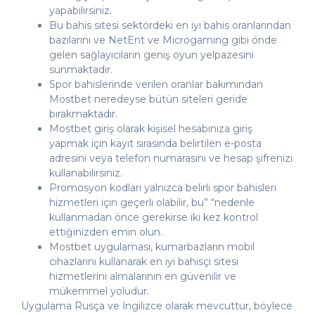
yapabilirsiniz.
Bu bahis sitesi sektördeki en iyi bahis oranlarından
bazılarını ve NetEnt ve Microgaming gibi önde
gelen sağlayıcıların geniş oyun yelpazesini
sunmaktadır.
Spor bahislerinde verilen oranlar bakımından
Mostbet neredeyse bütün siteleri geride
bırakmaktadır.
Mostbet giriş olarak kişisel hesabınıza giriş
yapmak için kayıt sırasında belirtilen e-posta
adresini veya telefon numarasını ve hesap şifrenizi
kullanabilirsiniz.
Promosyon kodları yalnızca belirli spor bahisleri
hizmetleri için geçerli olabilir, bu” “nedenle
kullanmadan önce gerekirse iki kez kontrol
ettiğinizden emin olun.
Mostbet uygulaması, kumarbazların mobil
cihazlarını kullanarak en iyi bahisçi sitesi
hizmetlerini almalarının en güvenilir ve
mükemmel yoludur.
Uygulama Rusça ve İngilizce olarak mevcuttur, böylece