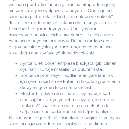
woman spor tutkununun ilgi alanına hitap eden geniş
bir spor kategorisi yelpazesi sunuyoruz. Önde gelen
spor bahis platformlarından biri olmaktan ve yüksek”
“kaliteli hizmetlerimiz ve kullanıcı dostu arayüzümüzle
tanınmaktan gurur duyuyoruz. Canlı yayınlar
düzenleyen onaylı canlı krupiyerlerimizle canlı casino
oyunlarının heyecanını yaşayın. Bu adımlardan sonra
giriş yapacak ve yaklaşan tüm maçların ve oyunların
sunulduğu ana sayfaya yönlendirileceksiniz.
Ayrıca rulet, poker empieza blackjack gibi bilinen
oyunların Türkçe masaları da bulunmakta.
Bonus ve promosyon kodlarından yararlanmak
için çevrim şartları ve kullanım koşulları gibi önemli
detayları gözden kaçırmamak esastır.
Mostbet Türkiye resmi adresi sayfası açık kartı
olan sağlam siteye yönetimi, ziyaretçilere mitsi
toplam 24 saat sistem yardım etmek afin de
sağlamanın ne kadar önemli olduğunu anlıyor.
Bu tür oyunlar genellikle casinolardan bağımsız ve oyun
sürecini organize eden özel sağlayıcılar tarafından