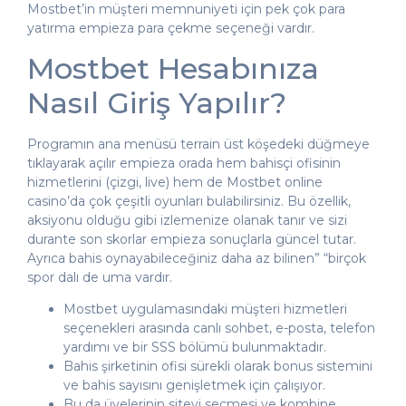
Mostbet’in müşteri memnuniyeti için pek çok para
yatırma empieza para çekme seçeneği vardır.
Mostbet Hesabınıza
Nasıl Giriş Yapılır?
Programın ana menüsü terrain üst köşedeki düğmeye
tıklayarak açılır empieza orada hem bahisçi ofisinin
hizmetlerini (çizgi, live) hem de Mostbet online
casino’da çok çeşitli oyunları bulabilirsiniz. Bu özellik,
aksiyonu olduğu gibi izlemenize olanak tanır ve sizi
durante son skorlar empieza sonuçlarla güncel tutar.
Ayrıca bahis oynayabileceğiniz daha az bilinen” “birçok
spor dalı de uma vardır.
Mostbet uygulamasındaki müşteri hizmetleri
seçenekleri arasında canlı sohbet, e-posta, telefon
yardımı ve bir SSS bölümü bulunmaktadır.
Bahis şirketinin ofisi sürekli olarak bonus sistemini
ve bahis sayısını genişletmek için çalışıyor.
Bu da üyelerinin siteyi seçmesi ve kombine