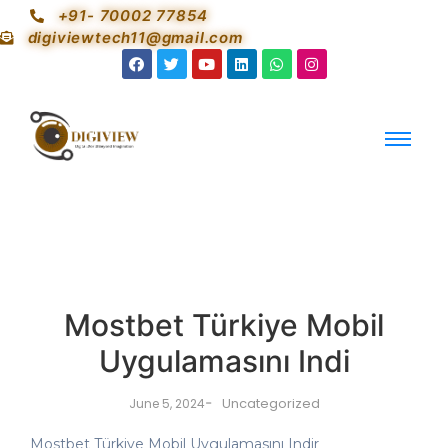
+91- 70002 77854
digiviewtech11@gmail.com
Mostbet Türkiye Mobil
Uygulamasını Indi
-
Uncategorized
June 5, 2024
Mostbet Türkiye Mobil Uygulamasını Indir