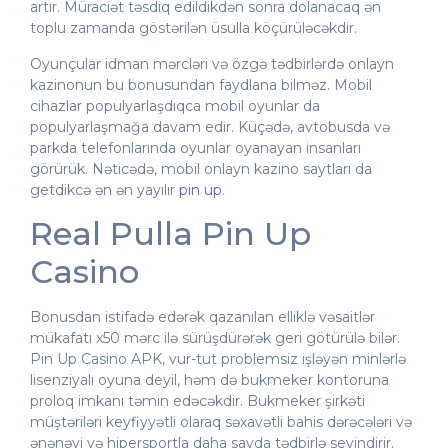
artır. Müraciət təsdiq edildikdən sonra dolanacaq ən
toplu zamanda göstərilən üsulla köçürüləcəkdir.
Oyunçular idman mərcləri və özgə tədbirlərdə onlayn
kazinonun bu bonusundan faydlana bilməz. Mobil
cihazlar populyarlaşdıqca mobil oyunlar da
populyarlaşmağa davam edir. Küçədə, avtobusda və
parkda telefonlarında oyunlar oyanayan insanları
görürük. Nəticədə, mobil onlayn kazino saytları da
getdikcə ən ən yayılır
pin up
.
Real Pulla Pin Up
Casino
Bonusdan istifadə edərək qazanılan elliklə vəsaitlər
mükafatı x50 mərc ilə sürüşdürərək geri götürülə bilər.
Pin Up Casino APK, vur-tut problemsiz işləyən minlərlə
lisenziyalı oyuna deyil, həm də bukmeker kontoruna
proloq imkanı təmin edəcəkdir. Bukmeker şirkəti
müştəriləri keyfiyyətli olaraq səxavətli bahis dərəcələri və
ənənəvi və hipersportla daha sayda tədbirlə sevindirir.