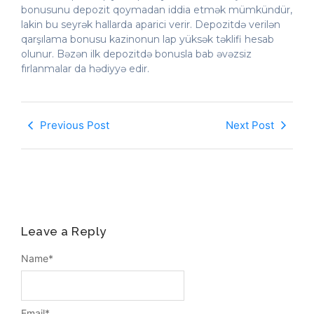
bonusunu depozit qoymadan iddia etmək mümkündür,
lakin bu seyrək hallarda aparici verir. Depozitdə verilən
qarşılama bonusu kazinonun lap yüksək təklifi hesab
olunur. Bəzən ilk depozitdə bonusla bab əvəzsiz
fırlanmalar da hədiyyə edir.
Previous Post
Next Post
Leave a Reply
Name
*
Email
*