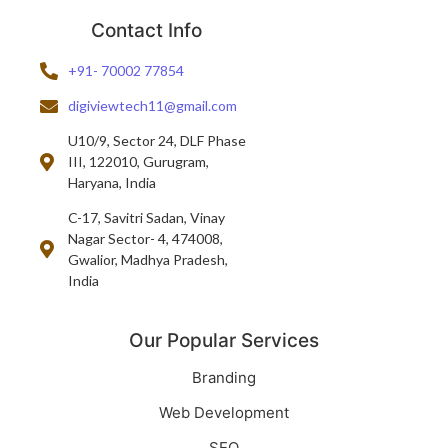
Contact Info
+91- 70002 77854
digiviewtech11@gmail.com
U10/9, Sector 24, DLF Phase
III, 122010, Gurugram,
Haryana, India
C-17, Savitri Sadan, Vinay
Nagar Sector- 4, 474008,
Gwalior, Madhya Pradesh,
India
Our Popular Services
Branding
Web Development
SEO