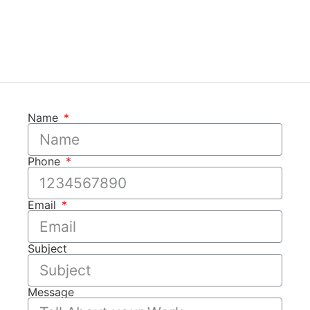
Name
Phone
Email
Subject
Message