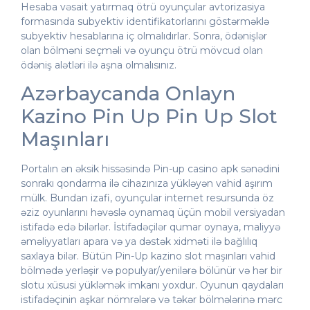
Hesaba vəsait yatırmaq ötrü oyunçular avtorizasiya
formasında subyektiv identifikatorlarını göstərməklə
subyektiv hesablarına iç olmalıdırlar. Sonra, ödənişlər
olan bölməni seçməli və oyunçu ötrü mövcud olan
ödəniş alətləri ilə aşna olmalısınız.
Azərbaycanda Onlayn
Kazino Pin Up Pin Up Slot
Maşınları
Portalın ən əksik hissəsində Pin-up casino apk sənədini
sonrakı qondarma ilə cihazınıza yükləyən vahid aşırım
mülk. Bundan izafi, oyunçular internet resursunda öz
əziz oyunlarını həvəslə oynamaq üçün mobil versiyadan
istifadə edə bilərlər. İstifadəçilər qumar oynaya, maliyyə
əməliyyatları apara və ya dəstək xidməti ilə bağlılıq
saxlaya bilər. Bütün Pin-Up kazino slot maşınları vahid
bölmədə yerləşir və populyar/yenilərə bölünür və hər bir
slotu xüsusi yükləmək imkanı yoxdur. Oyunun qaydaları
istifadəçinin aşkar nömrələrə və təkər bölmələrinə mərc