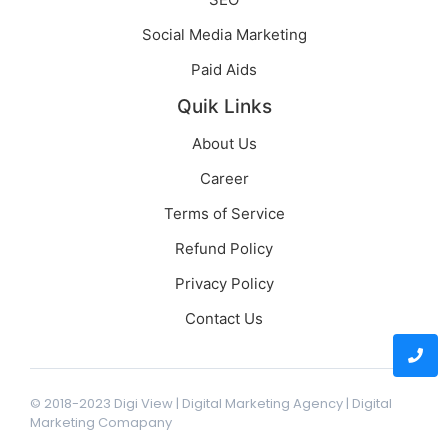
Social Media Marketing
Paid Aids
Quik Links
About Us
Career
Terms of Service
Refund Policy
Privacy Policy
Contact Us
© 2018-2023 Digi View | Digital Marketing Agency | Digital
Marketing Comapany