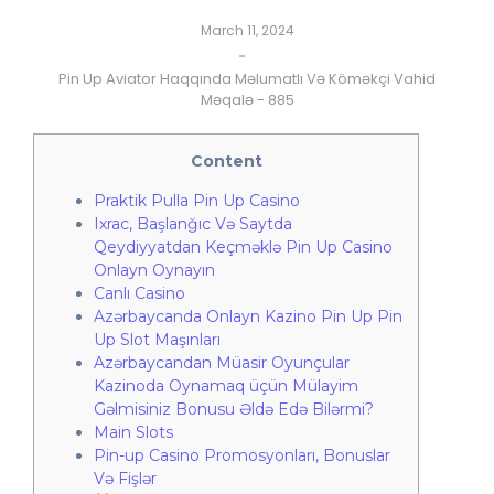
March 11, 2024
-
Pin Up Aviator Haqqında Məlumatlı Və Köməkçi Vahid
Məqalə - 885
Content
Praktik Pulla Pin Up Casino
Ixrac, Başlanğıc Və Saytda
Qeydiyyatdan Keçməklə Pin Up Casino
Onlayn Oynayın
Canlı Casino
Azərbaycanda Onlayn Kazino Pin Up Pin
Up Slot Maşınları
Azərbaycandan Müasir Oyunçular
Kazinoda Oynamaq üçün Mülayim
Gəlmisiniz Bonusu Əldə Edə Bilərmi?
Main Slots
Pin-up Casino Promosyonları, Bonuslar
Və Fişlər