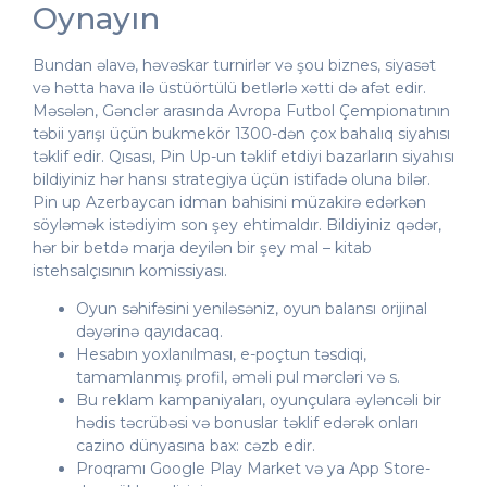
Oynayın
Bundan əlavə, həvəskar turnirlər və şou biznes, siyasət
və hətta hava ilə üstüörtülü betlərlə xətti də afət edir.
Məsələn, Gənclər arasında Avropa Futbol Çempionatının
təbii yarışı üçün bukmekör 1300-dən çox bahalıq siyahısı
təklif edir. Qısası, Pin Up-un təklif etdiyi bazarların siyahısı
bildiyiniz hər hansı strategiya üçün istifadə oluna bilər.
Pin up Azerbaycan idman bahisini müzakirə edərkən
söyləmək istədiyim son şey ehtimaldır. Bildiyiniz qədər,
hər bir betdə marja deyilən bir şey mal – kitab
istehsalçısının komissiyası.
Oyun səhifəsini yeniləsəniz, oyun balansı orijinal
dəyərinə qayıdacaq.
Hesabın yoxlanılması, e-poçtun təsdiqi,
tamamlanmış profil, əməli pul mərcləri və s.
Bu reklam kampaniyaları, oyunçulara əyləncəli bir
hədis təcrübəsi və bonuslar təklif edərək onları
cazino dünyasına bax: cəzb edir.
Proqramı Google Play Market və ya App Store-