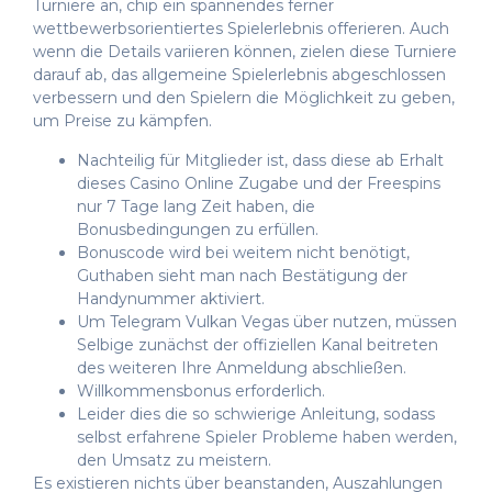
Turniere an, chip ein spannendes ferner
wettbewerbsorientiertes Spielerlebnis offerieren. Auch
wenn die Details variieren können, zielen diese Turniere
darauf ab, das allgemeine Spielerlebnis abgeschlossen
verbessern und den Spielern die Möglichkeit zu geben,
um Preise zu kämpfen.
Nachteilig für Mitglieder ist, dass diese ab Erhalt
dieses Casino Online Zugabe und der Freespins
nur 7 Tage lang Zeit haben, die
Bonusbedingungen zu erfüllen.
Bonuscode wird bei weitem nicht benötigt,
Guthaben sieht man nach Bestätigung der
Handynummer aktiviert.
Um Telegram Vulkan Vegas über nutzen, müssen
Selbige zunächst der offiziellen Kanal beitreten
des weiteren Ihre Anmeldung abschließen.
Willkommensbonus erforderlich.
Leider dies die so schwierige Anleitung, sodass
selbst erfahrene Spieler Probleme haben werden,
den Umsatz zu meistern.
Es existieren nichts über beanstanden, Auszahlungen