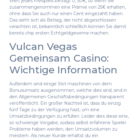
Wert jedes Freispiels beträgt 0, 50€, so wenn Sie
zusammengenommen eine Prämie von 25€ erhalten,
ohne dass Sie auch nur einen Cent eingezahlt haben.
Das sieht sich als Betrag, der nicht abgeschlossen
verachten ist, bekanntlich schließlich können Sie damit
bereits chip ersten Echtgeldgewinne machen.
Vulcan Vegas
Gemeinsam Casino:
Wichtige Information
Außerdem sind einige Slot maschinen von dem
Bonusumsatz ausgenommen, welche dies sind, sind in
den Allgemeinen Geschäftsbedingungen transparent
veröffentlicht. Ein großer Nachteil ist, dass du einzig
fünf Tage zu der Verfügung hast, um eine
Umsatzbedingungen zu erfüllen. Leider dies diese eine,
so schwierige Vorgabe, sodass selbst erfahrene Spieler
Probleme haben werden, den Umsatzvolumen zu
meistern. Als neuer Kunde erhältst du ein