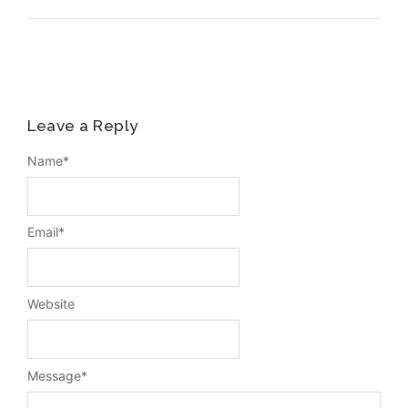
Leave a Reply
Name
*
Email
*
Website
Message
*