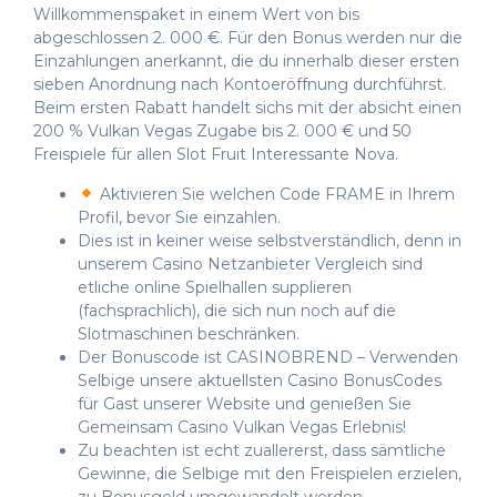
Willkommenspaket in einem Wert von bis
abgeschlossen 2. 000 €. Für den Bonus werden nur die
Einzahlungen anerkannt, die du innerhalb dieser ersten
sieben Anordnung nach Kontoeröffnung durchführst.
Beim ersten Rabatt handelt sichs mit der absicht einen
200 % Vulkan Vegas Zugabe bis 2. 000 € und 50
Freispiele für allen Slot Fruit Interessante Nova.
Aktivieren Sie welchen Code FRAME in Ihrem
Profil, bevor Sie einzahlen.
Dies ist in keiner weise selbstverständlich, denn in
unserem Casino Netzanbieter Vergleich sind
etliche online Spielhallen supplieren
(fachsprachlich), die sich nun noch auf die
Slotmaschinen beschränken.
Der Bonuscode ist CASINOBREND – Verwenden
Selbige unsere aktuellsten Casino BonusCodes
für Gast unserer Website und genießen Sie
Gemeinsam Casino Vulkan Vegas Erlebnis!
Zu beachten ist echt zuallererst, dass sämtliche
Gewinne, die Selbige mit den Freispielen erzielen,
zu Bonusgeld umgewandelt werden.