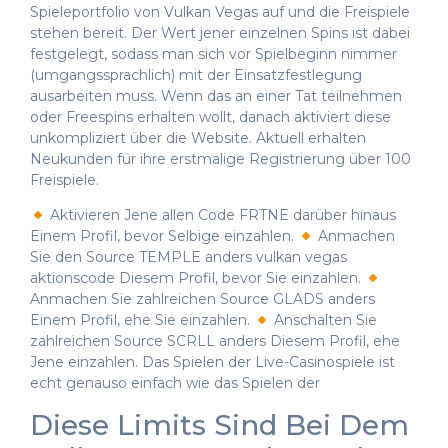
Spieleportfolio von Vulkan Vegas auf und die Freispiele
stehen bereit. Der Wert jener einzelnen Spins ist dabei
festgelegt, sodass man sich vor Spielbeginn nimmer
(umgangssprachlich) mit der Einsatzfestlegung
ausarbeiten muss. Wenn das an einer Tat teilnehmen
oder Freespins erhalten wollt, danach aktiviert diese
unkompliziert über die Website. Aktuell erhalten
Neukunden für ihre erstmalige Registrierung über 100
Freispiele.
Aktivieren Jene allen Code FRTNE darüber hinaus
Einem Profil, bevor Selbige einzahlen.
Anmachen
Sie den Source TEMPLE anders vulkan vegas
aktionscode Diesem Profil, bevor Sie einzahlen.
Anmachen Sie zahlreichen Source GLADS anders
Einem Profil, ehe Sie einzahlen.
Anschalten Sie
zahlreichen Source SCRLL anders Diesem Profil, ehe
Jene einzahlen. Das Spielen der Live-Casinospiele ist
echt genauso einfach wie das Spielen der
Diese Limits Sind Bei Dem