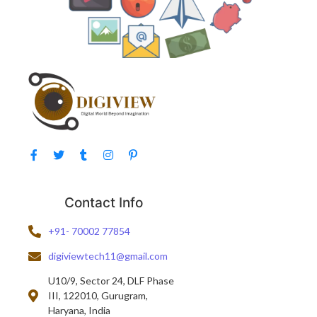
Contact Info
+91- 70002 77854
digiviewtech11@gmail.com
U10/9, Sector 24, DLF Phase
III, 122010, Gurugram,
Haryana, India