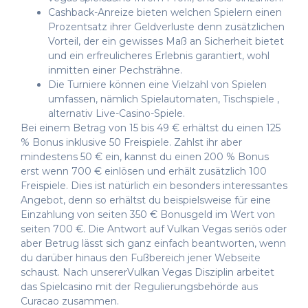
Cashback-Anreize bieten welchen Spielern einen
Prozentsatz ihrer Geldverluste denn zusätzlichen
Vorteil, der ein gewisses Maß an Sicherheit bietet
und ein erfreulicheres Erlebnis garantiert, wohl
inmitten einer Pechsträhne.
Die Turniere können eine Vielzahl von Spielen
umfassen, nämlich Spielautomaten, Tischspiele ,
alternativ Live-Casino-Spiele.
Bei einem Betrag von 15 bis 49 € erhältst du einen 125
% Bonus inklusive 50 Freispiele. Zahlst ihr aber
mindestens 50 € ein, kannst du einen 200 % Bonus
erst wenn 700 € einlösen und erhält zusätzlich 100
Freispiele. Dies ist natürlich ein besonders interessantes
Angebot, denn so erhältst du beispielsweise für eine
Einzahlung von seiten 350 € Bonusgeld im Wert von
seiten 700 €. Die Antwort auf Vulkan Vegas seriös oder
aber Betrug lässt sich ganz einfach beantworten, wenn
du darüber hinaus den Fußbereich jener Webseite
schaust. Nach unsererVulkan Vegas Disziplin arbeitet
das Spielcasino mit der Regulierungsbehörde aus
Curacao zusammen.