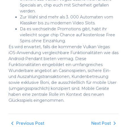
Specials an, chip euch mit Sicherheit gefallen
werden.
Zur Wahl sind mehr als 3. 000 Automaten vom
Klassiker bis zu modernen Video Slots.
Da es wechselnde Promotions gibt, habt ihr
vielleicht sogar chip Chance auf kostenlose Free
Spins ohne Einzahlung.
Es wird erwartet, falls die kommende Vulkan Vegas
iOS-Anwendung vergleichbare Funktionalitäten wie das
Android-Pendant bieten vermag. Diese
Funktionalitäten eingebildet ein umfangreiches
Wunderbare angebot an Casinospielen, sichere Ein-
und Auszahlungstransaktionen, Kundenbetreuung
sowie exklusive Boni, die ausschließlich für mobile User
(umgangssprachlich) konzipiert sind. Mobile Geräte
haben eine zentrale Rolle im Kontext des neuen
Glücksspiels eingenommen.
Previous Post
Next Post