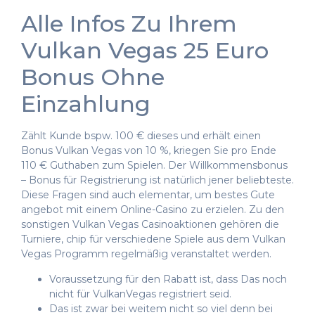
Alle Infos Zu Ihrem
Vulkan Vegas 25 Euro
Bonus Ohne
Einzahlung
Zählt Kunde bspw. 100 € dieses und erhält einen
Bonus Vulkan Vegas von 10 %, kriegen Sie pro Ende
110 € Guthaben zum Spielen. Der Willkommensbonus
– Bonus für Registrierung ist natürlich jener beliebteste.
Diese Fragen sind auch elementar, um bestes Gute
angebot mit einem Online-Casino zu erzielen. Zu den
sonstigen Vulkan Vegas Casinoaktionen gehören die
Turniere, chip für verschiedene Spiele aus dem Vulkan
Vegas Programm regelmäßig veranstaltet werden.
Voraussetzung für den Rabatt ist, dass Das noch
nicht für VulkanVegas registriert seid.
Das ist zwar bei weitem nicht so viel denn bei