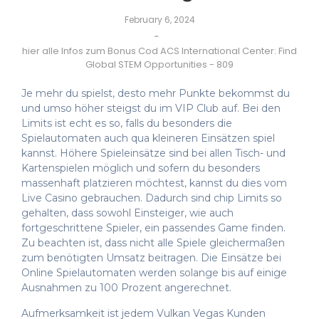
February 6, 2024
-
hier alle Infos zum Bonus Cod ACS International Center: Find
Global STEM Opportunities - 809
Je mehr du spielst, desto mehr Punkte bekommst du
und umso höher steigst du im VIP Club auf. Bei den
Limits ist echt es so, falls du besonders die
Spielautomaten auch qua kleineren Einsätzen spiel
kannst. Höhere Spieleinsätze sind bei allen Tisch- und
Kartenspielen möglich und sofern du besonders
massenhaft platzieren möchtest, kannst du dies vom
Live Casino gebrauchen. Dadurch sind chip Limits so
gehalten, dass sowohl Einsteiger, wie auch
fortgeschrittene Spieler, ein passendes Game finden.
Zu beachten ist, dass nicht alle Spiele gleichermaßen
zum benötigten Umsatz beitragen. Die Einsätze bei
Online Spielautomaten werden solange bis auf einige
Ausnahmen zu 100 Prozent angerechnet.
Aufmerksamkeit ist jedem Vulkan Vegas Kunden