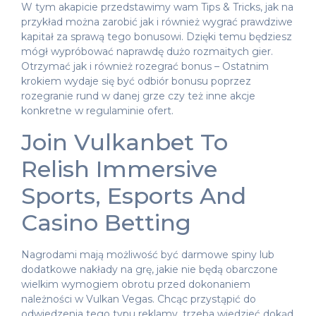
W tym akapicie przedstawimy wam Tips & Tricks, jak na
przykład można zarobić jak i również wygrać prawdziwe
kapitał za sprawą tego bonusowi. Dzięki temu będziesz
mógł wypróbować naprawdę dużo rozmaitych gier.
Otrzymać jak i również rozegrać bonus – Ostatnim
krokiem wydaje się być odbiór bonusu poprzez
rozegranie rund w danej grze czy też inne akcje
konkretne w regulaminie ofert.
Join Vulkanbet To
Relish Immersive
Sports, Esports And
Casino Betting
Nagrodami mają możliwość być darmowe spiny lub
dodatkowe nakłady na grę, jakie nie będą obarczone
wielkim wymogiem obrotu przed dokonaniem
należności w Vulkan Vegas. Chcąc przystąpić do
odwiedzenia tego typu reklamy, trzeba wiedzieć dokąd