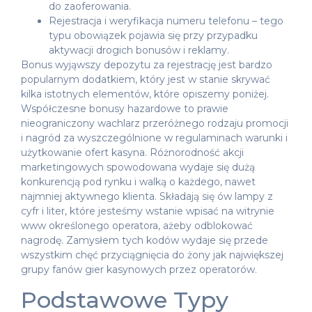
do zaoferowania.
Rejestracja i weryfikacja numeru telefonu – tego
typu obowiązek pojawia się przy przypadku
aktywacji drogich bonusów i reklamy.
Bonus wyjąwszy depozytu za rejestrację jest bardzo
popularnym dodatkiem, który jest w stanie skrywać
kilka istotnych elementów, które opiszemy poniżej.
Współczesne bonusy hazardowe to prawie
nieograniczony wachlarz przeróżnego rodzaju promocji
i nagród za wyszczególnione w regulaminach warunki i
użytkowanie ofert kasyna. Różnorodność akcji
marketingowych spowodowana wydaje się dużą
konkurencją pod rynku i walką o każdego, nawet
najmniej aktywnego klienta. Składają się ów lampy z
cyfr i liter, które jesteśmy wstanie wpisać na witrynie
www określonego operatora, ażeby odblokować
nagrodę. Zamysłem tych kodów wydaje się przede
wszystkim chęć przyciągnięcia do żony jak największej
grupy fanów gier kasynowych przez operatorów.
Podstawowe Typy