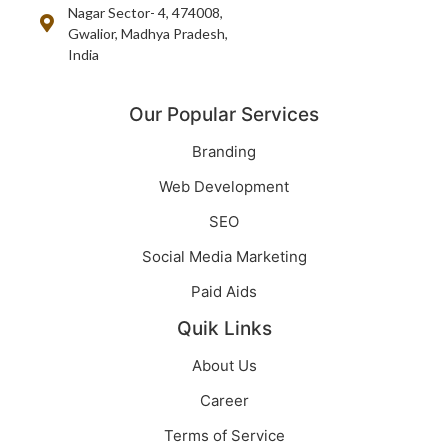
Nagar Sector- 4, 474008,
Gwalior, Madhya Pradesh,
India
Our Popular Services
Branding
Web Development
SEO
Social Media Marketing
Paid Aids
Quik Links
About Us
Career
Terms of Service