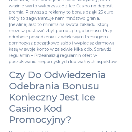
właśnie warto wykorzystać z Ice Casino no deposit
premia. Pierwsza z reklamy to bonus dzięki 25 euro,
który to zagwarantuje nam mnóstwo grania.
[newline]Jest to minimalna kwota zakładu, którą
możesz postawić zbyt pomocą tego bonusu. Przy
odrobinie powodzenia i z właściwym treningiem
pomnożysz początkowe saldo i wypłacisz darmową
kasę w swoje konto w zaledwie kilka dób. Sprawdź
regulamin – Przeanalizuj regulamin ofert w
poszukiwaniu niepomyślnych lub ważnych aspektów.
Czy Do Odwiedzenia
Odebrania Bonusu
Konieczny Jest Ice
Casino Kod
Promocyjny?