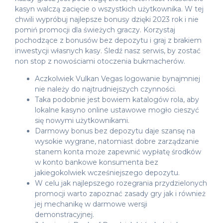
kasyn walczą zacięcie o wszystkich użytkownika. W tej
chwili wypróbuj najlepsze bonusy dzięki 2023 rok i nie
pomiń promocji dla świeżych graczy. Korzystaj
pochodzące z bonusów bez depozytu i graj z brakiem
inwestycji własnych kasy. Śledź nasz serwis, by zostać
non stop z nowościami otoczenia bukmacherów.
Aczkolwiek Vulkan Vegas logowanie bynajmniej
nie należy do najtrudniejszych czynności.
Taka podobnie jest bowiem katalogów rola, aby
lokalne kasyno online ustawowe mogło cieszyć
się nowymi użytkownikami.
Darmowy bonus bez depozytu daje szansę na
wysokie wygrane, natomiast dobre zarządzanie
stanem konta może zapewnić wypłatę środków
w konto bankowe konsumenta bez
jakiegokolwiek wcześniejszego depozytu.
W celu jak najlepszego rozegrania przydzielonych
promocji warto zapoznać zasady gry jak i również
jej mechanikę w darmowe wersji
demonstracyjnej.