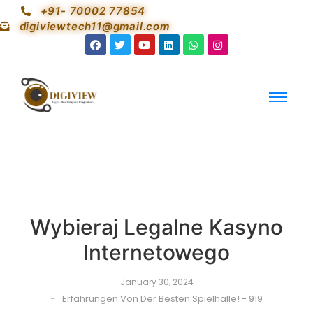
+91- 70002 77854
digiviewtech11@gmail.com
Wybieraj Legalne Kasyno
Internetowego
January 30, 2024
-
Erfahrungen Von Der Besten Spielhalle! - 919