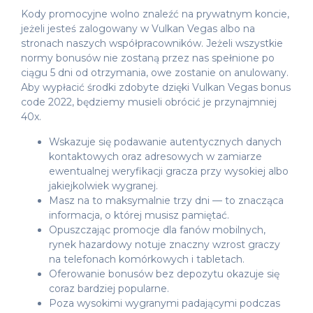
Kody promocyjne wolno znaleźć na prywatnym koncie,
jeżeli jesteś zalogowany w Vulkan Vegas albo na
stronach naszych współpracowników. Jeżeli wszystkie
normy bonusów nie zostaną przez nas spełnione po
ciągu 5 dni od otrzymania, owe zostanie on anulowany.
Aby wypłacić środki zdobyte dzięki Vulkan Vegas bonus
code 2022, będziemy musieli obrócić je przynajmniej
40x.
Wskazuje się podawanie autentycznych danych
kontaktowych oraz adresowych w zamiarze
ewentualnej weryfikacji gracza przy wysokiej albo
jakiejkolwiek wygranej.
Masz na to maksymalnie trzy dni — to znacząca
informacja, o której musisz pamiętać.
Opuszczając promocje dla fanów mobilnych,
rynek hazardowy notuje znaczny wzrost graczy
na telefonach komórkowych i tabletach.
Oferowanie bonusów bez depozytu okazuje się
coraz bardziej popularne.
Poza wysokimi wygranymi padającymi podczas