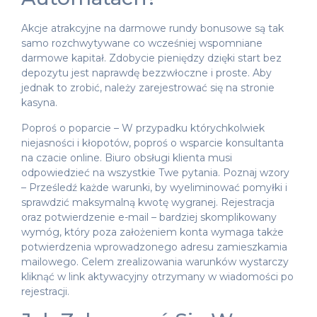
Akcje atrakcyjne na darmowe rundy bonusowe są tak
samo rozchwytywane co wcześniej wspomniane
darmowe kapitał. Zdobycie pieniędzy dzięki start bez
depozytu jest naprawdę bezzwłoczne i proste. Aby
jednak to zrobić, należy zarejestrować się na stronie
kasyna.
Poproś o poparcie – W przypadku którychkolwiek
niejasności i kłopotów, poproś o wsparcie konsultanta
na czacie online. Biuro obsługi klienta musi
odpowiedzieć na wszystkie Twe pytania. Poznaj wzory
– Prześledź każde warunki, by wyeliminować pomyłki i
sprawdzić maksymalną kwotę wygranej. Rejestracja
oraz potwierdzenie e-mail – bardziej skomplikowany
wymóg, który poza założeniem konta wymaga także
potwierdzenia wprowadzonego adresu zamieszkamia
mailowego. Celem zrealizowania warunków wystarczy
kliknąć w link aktywacyjny otrzymany w wiadomości po
rejestracji.