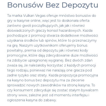
Bonusów Bez Depozytu
Ta marka Vulkan Vegas oferuje mnóstwo bonusów do
gry w kasynie online, więc jest to doskonała oferta
zarówno gwoli początkujących, jak jak i również
doświadczonych graczy konsol hazardowych. Każda
pochodzące z promocji stwarza dodatkowe możliwości
uzyskania środków lub spinów, które to przeznaczymy
na grę. Naszym użytkownikom oferujemy bonus
powitalny, premia od depozytu jak i również kody
promocyjne, które dają zdecydowanie duże możliwości
na zdobycie upragnionej wygranej. Bez dwóch zdań
zważa się, że należałoby korzystać z każdych promocji
tego rodzaju, ponieważ nie narażają one gracza pod
żadne ryzyko oraz straty. Każda propozycja promocyjna
na kasyno bonus bez depozytu ma za zlecenie
sprowadzić nowych zawodników na stronę kasyna. To
czy konsument zdecyduje się zostać stałym bywalcem
strony www, zależne jest od momentu interfejsu i
ogłoszenia kasyna do zabawy.