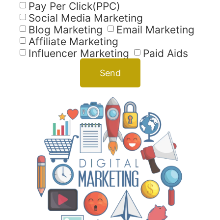
Pay Per Click(PPC)
Social Media Marketing
Blog Marketing
Email Marketing
Affiliate Marketing
Influencer Marketing
Paid Aids
Send